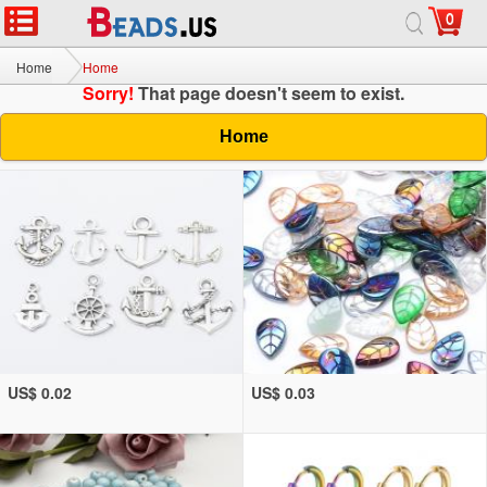
0
Home
Home
Sorry!
That page doesn't seem to exist.
Home
US$ 0.02
US$ 0.03