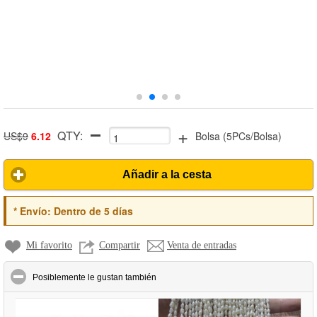
+
QTY:
US$9
6.12
Bolsa
(
5PCs/Bolsa
)
Añadir a la cesta
*
Envío:
Dentro de 5 días
Mi favorito
Compartir
Venta de entradas
click to collapse contents
Posiblemente le gustan también