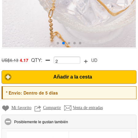
+
QTY:
US$6.13
4.17
UD
Añadir a la cesta
*
Envío:
Dentro de 5 días
Mi favorito
Compartir
Venta de entradas
click to collapse contents
Posiblemente le gustan también