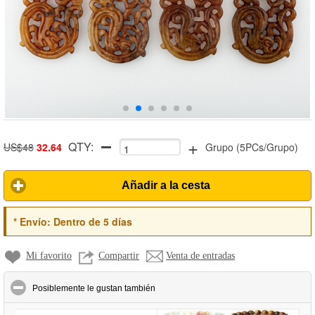
+
QTY:
US$48
32.64
Grupo
(
5PCs/Grupo
)
Añadir a la cesta
*
Envío:
Dentro de 5 días
Mi favorito
Compartir
Venta de entradas
click to collapse contents
Posiblemente le gustan también