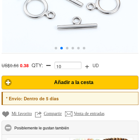
+
QTY:
US$0.56
0.38
UD
Añadir a la cesta
*
Envío:
Dentro de 5 días
Mi favorito
Compartir
Venta de entradas
click to collapse contents
Posiblemente le gustan también