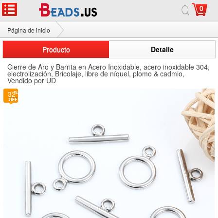
0
Página de inicio
Cierre de Aro y Barrita en Acero Inoxidable
Producto
Detalle
Cierre de Aro y Barrita en Acero Inoxidable, acero inoxidable 304,
electrolización, Bricolaje, libre de níquel, plomo & cadmio,
Vendido por UD
32