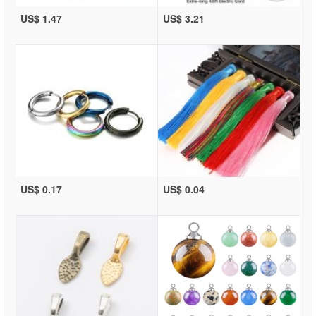
US$ 1.47
US$ 3.21
US$ 0.17
US$ 0.04