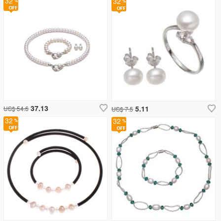
32
32
37.13
5.11
US$ 54.6
US$ 7.5
32
32