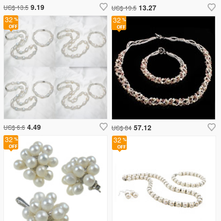
9.19
13.27
US$ 13.5
US$ 19.5
32
32
4.49
57.12
US$ 6.6
US$ 84
32
32