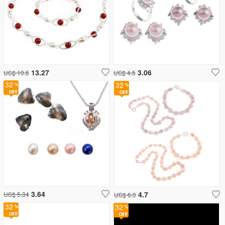
13.27
3.06
US$ 19.5
US$ 4.5
32
32
3.64
4.7
US$ 5.34
US$ 6.9
32
32