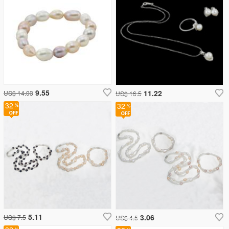
9.55
11.22
US$ 14.03
US$ 16.5
32
32
5.11
3.06
US$ 7.5
US$ 4.5