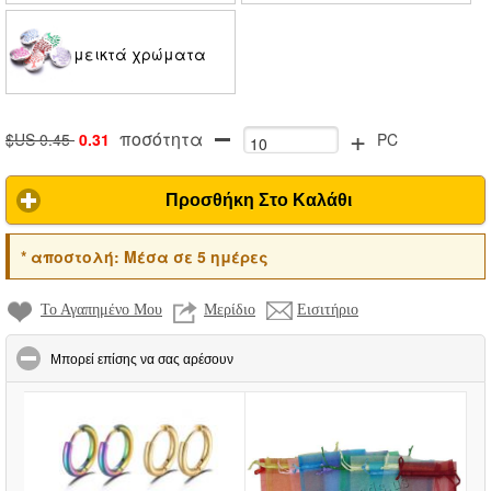
μεικτά χρώματα
+
ποσότητα
$US 0.45
0.31
PC
Προσθήκη Στο Καλάθι
*
αποστολή:
Μέσα σε 5 ημέρες
Το Αγαπημένο Μου
Μερίδιο
Εισιτήριο
click to collapse contents
Μπορεί επίσης να σας αρέσουν