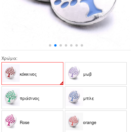
Χρώμα:
κόκκινος
μωβ
πράσινος
μπλε
Rose
orange