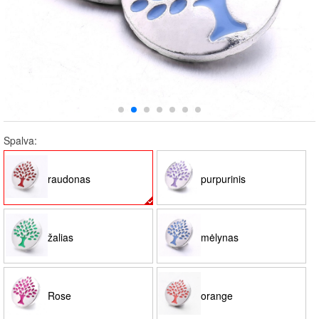
Spalva:
raudonas
purpurinis
žalias
mėlynas
Rose
orange