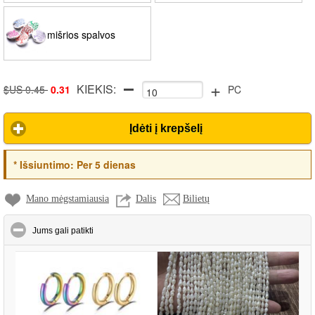
mišrios spalvos
+
KIEKIS:
$US 0.45
0.31
PC
Įdėti į krepšelį
*
Išsiuntimo:
Per 5 dienas
Mano mėgstamiausia
Dalis
Bilietų
click to collapse contents
Jums gali patikti