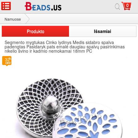
0
Namuose
Segmento mygtukas
Produkto
Išsamiai
Segmento mygtukas Cinko lydinys Medis sidabro spalva
padengtas Pasidaryk pats emalė daugiau spalvų pasirinkimas
nikelio švino ir kadmio nemokamai 18mm PC
32