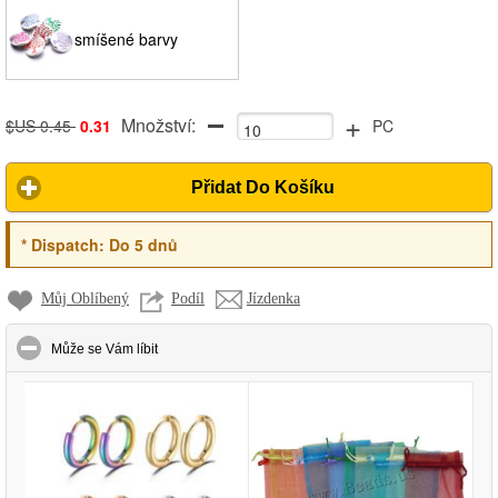
smíšené barvy
+
Množství:
$US 0.45
0.31
PC
Přidat Do Košíku
*
Dispatch:
Do 5 dnů
Můj Oblíbený
Podíl
Jízdenka
click to collapse contents
Může se Vám líbit