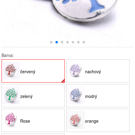
Barva:
červený
nachový
zelený
modrý
Rose
orange