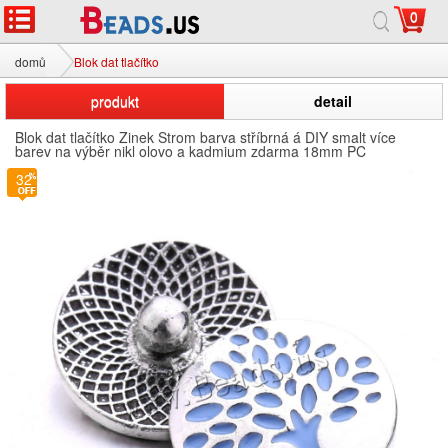
0
domů
Blok dat tlačítko
produkt
detail
Blok dat tlačítko Zinek Strom barva stříbrná á DIY smalt více
barev na výběr nikl olovo a kadmium zdarma 18mm PC
32