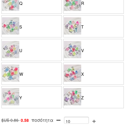
Q
R
S
T
U
V
W
X
Y
Z
+
ποσότητα
$US 0.86
0.58