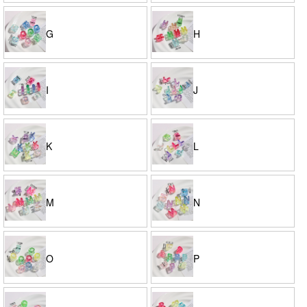
G
H
I
J
K
L
M
N
O
P