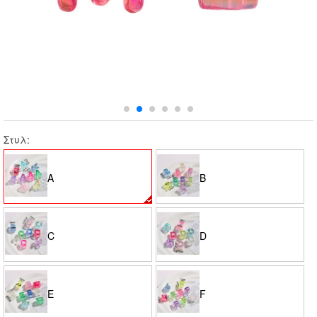
Στυλ:
A
B
C
D
E
F