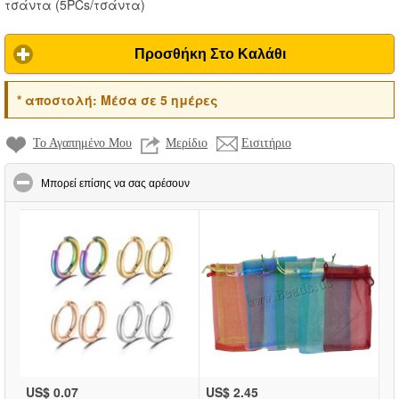
τσάντα
(
5PCs/τσάντα
)
Προσθήκη Στο Καλάθι
*
αποστολή:
Μέσα σε 5 ημέρες
Το Αγαπημένο Μου
Μερίδιο
Εισιτήριο
click to collapse contents
Μπορεί επίσης να σας αρέσουν
US$ 0.07
US$ 2.45