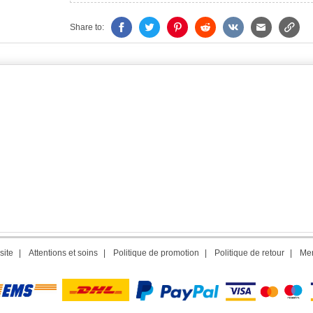
Share to:
site
|
Attentions et soins
|
Politique de promotion
|
Politique de retour
|
Men