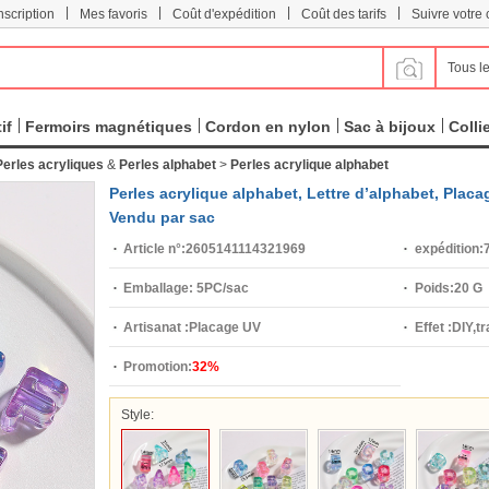
|
|
|
|
scription
Mes favoris
Coût d'expédition
Coût des tarifs
Suivre votr
Tous le
if
Fermoirs magnétiques
Cordon en nylon
Sac à bijoux
Colli
Perles acryliques
&
Perles alphabet
>
Perles acrylique alphabet
Perles acrylique alphabet, Lettre d’alphabet, Placa
Vendu par sac
Article n°:
2605141114321969
expédition:
7
Emballage:
5PC/sac
Poids:
20 G
Artisanat :
Placage UV
Effet :
DIY,tr
Promotion:
32%
le choix
Style: