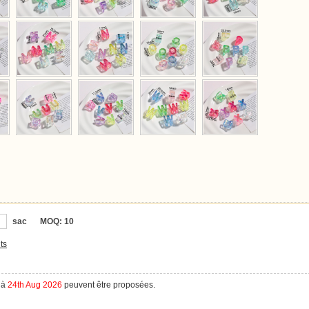
sac
MOQ:
10
ts
à
24th Aug 2026
peuvent être proposées.