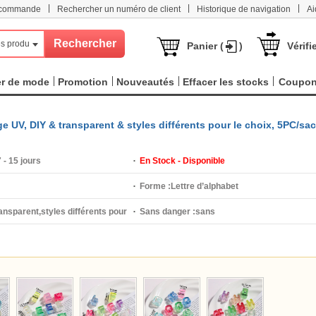
|
|
|
e commande
Rechercher un numéro de client
Historique de navigation
Ai
s produits
Panier (
)
Vérifi
er de mode
Promotion
Nouveautés
Effacer les stocks
Coupo
ge UV, DIY & transparent & styles différents pour le choix, 5PC/sac
 - 15 jours
En Stock - Disponible
Forme :
Lettre d’alphabet
ansparent,styles différents pour
Sans danger :
sans