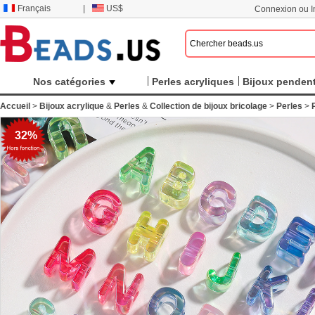
Français
|
US$
Connexion ou In
Nos catégories
Perles acryliques
Bijoux pendent
Accueil
>
Bijoux acrylique
&
Perles
&
Collection de bijoux bricolage
>
Perles
>
32%