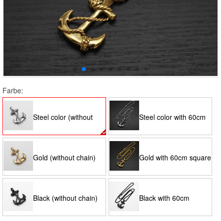
Farbe:
Steel color (without
Steel color with 60cm
chain)
square pearl chain
Gold (without chain)
Gold with 60cm square
pearl chain
Black (without chain)
Black with 60cm