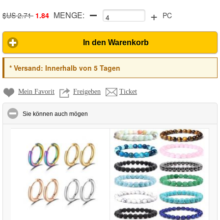
+
MENGE:
square pearl chain
$US 2.71
1.84
PC
In den Warenkorb
*
Versand:
Innerhalb von 5 Tagen
Mein Favorit
Freigeben
Ticket
click to collapse contents
Sie können auch mögen