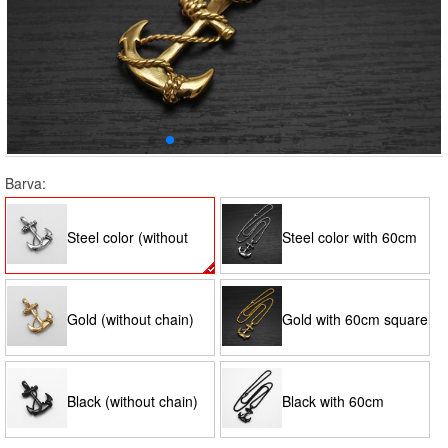
Barva:
Steel color (without
Steel color with 60cm
chain)
square pearl chain
Gold (without chain)
Gold with 60cm square
pearl chain
Black (without chain)
Black with 60cm