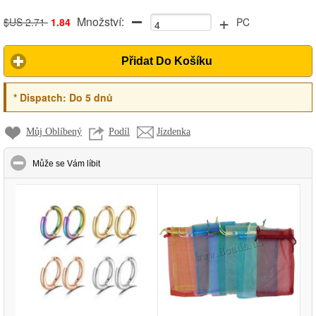
+
Množství:
square pearl chain
$US 2.71
1.84
PC
Přidat Do Košíku
*
Dispatch:
Do 5 dnů
Můj Oblíbený
Podíl
Jízdenka
click to collapse contents
Může se Vám líbit