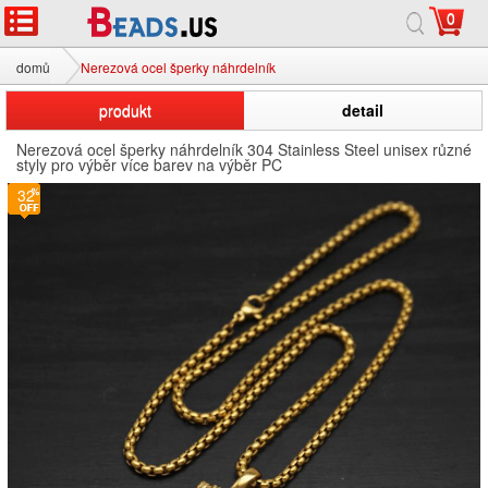
0
domů
Nerezová ocel šperky náhrdelník
produkt
detail
Nerezová ocel šperky náhrdelník 304 Stainless Steel unisex různé
styly pro výběr více barev na výběr PC
32