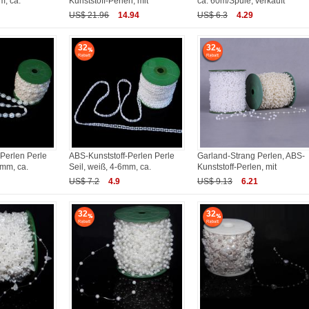
m, ca.
Kunststoff-Perlen, mit
ca. 60m/Spule, verkauft
US$ 21.96
14.94
US$ 6.3
4.29
32
32
Perlen Perle
ABS-Kunststoff-Perlen Perle
Garland-Strang Perlen, ABS-
2mm, ca.
Seil, weiß, 4-6mm, ca.
Kunststoff-Perlen, mit
US$ 7.2
4.9
US$ 9.13
6.21
32
32