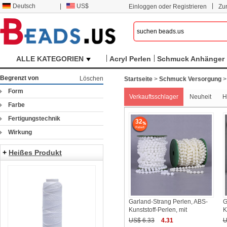
|
Deutsch
|
US$
Einloggen oder Registrieren
Zu
ALLE KATEGORIEN
Acryl Perlen
Schmuck Anhänger
Begrenzt von
Löschen
Startseite
>
Schmuck Versorgung
Form
Verkauftsschlager
Neuheit
H
Farbe
Fertigungstechnik
32
Wirkung
+
Heißes Produkt
Garland-Strang Perlen, ABS-
G
Kunststoff-Perlen, mit
K
US$ 6.33
4.31
U