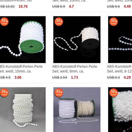
unststoff-Perlen, mit
Seil, weiß, 10mm, ca.
Seil, weiß, 10m
S$ 15.82
10.76
US$ 6.9
4.7
US$ 6.6
4.49
32
32
32
BS-Kunststoff-Perlen Perle
ABS-Kunststoff-Perlen Perle
ABS-Kunststoff-
eil, weiß, 10mm, ca.
Seil, weiß, 8mm, ca.
Seil, weiß, 8-1
S$ 4.5
3.06
US$ 2.54
1.73
US$ 6.3
4.29
32
32
32