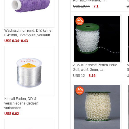
Kunststoff-Perlen, mit
K
US$ 10.44
7.1
U
32
Wachsschnur, rund, DIY, keine,
0.45mm, 35m/Spule, verkauft
US$ 0.34~0.43
ABS-Kunststoff-Perlen Perle
A
Seil, weiß, 3mm, ca.
S
US$ 12
8.16
U
32
Kristall Faden, DIY &
verschiedene Größen
vorhanden
US$ 0.62