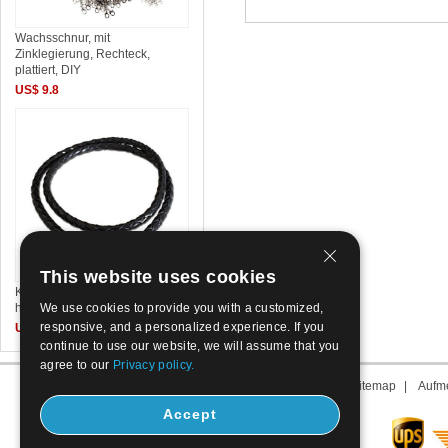
Wachsschnur, mit
Zinklegierung, Rechteck,
plattiert, DIY
US$ 9.8
This website uses cookies
Kuhhaut Halskette Schnur,
We use cookies to provide you with a customized,
handgemacht, DIY &
responsive, and a personalized experience. If you
US$ 3.06~3.47
continue to use our website, we will assume that you
agree to our
Privacy policy.
Über uns
|
Kontakt
|
AGB
|
Sitemap
|
Aufme
Accept