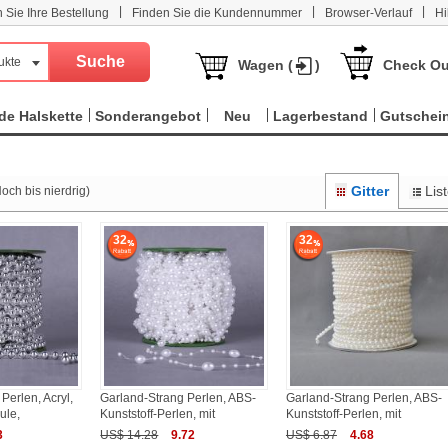
|
|
|
n Sie Ihre Bestellung
Finden Sie die Kundennummer
Browser-Verlauf
Hi
ukte
Wagen (
)
Check Ou
e Halskette
Sonderangebot
Neu
Lagerbestand
Gutschei
Gitter
Lis
och bis nierdrig)
32
32
Perlen, Acryl,
Garland-Strang Perlen, ABS-
Garland-Strang Perlen, ABS-
ule,
Kunststoff-Perlen, mit
Kunststoff-Perlen, mit
3
US$ 14.28
9.72
US$ 6.87
4.68