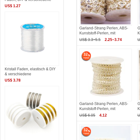
US$ 1.27
Garland-Strang Perlen, ABS-
G
Kunststoff-Perlen, mit
K
US$ 3.3~5.5
2.25~3.74
U
32
Kristall Faden, elastisch & DIY
& verschiedene
US$ 3.78
Garland-Strang Perlen, ABS-
G
Kunststoff-Perlen, mit
K
US$ 6.05
4.12
U
32