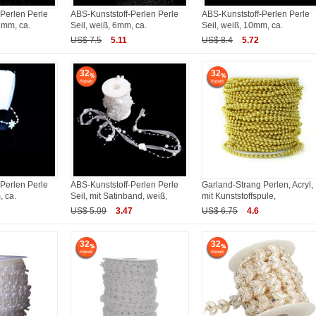
Perlen Perle
ABS-Kunststoff-Perlen Perle
ABS-Kunststoff-Perlen Perle
5mm, ca.
Seil, weiß, 6mm, ca.
Seil, weiß, 10mm, ca.
US$ 7.5
5.11
US$ 8.4
5.72
32
32
Perlen Perle
ABS-Kunststoff-Perlen Perle
Garland-Strang Perlen, Acryl,
, ca.
Seil, mit Satinband, weiß,
mit Kunststoffspule,
US$ 5.09
3.47
US$ 6.75
4.6
32
32