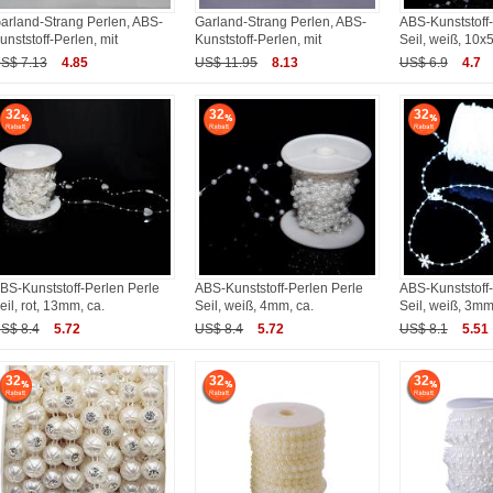
arland-Strang Perlen, ABS-
Garland-Strang Perlen, ABS-
ABS-Kunststoff-
unststoff-Perlen, mit
Kunststoff-Perlen, mit
Seil, weiß, 10x
S$ 7.13
4.85
US$ 11.95
8.13
US$ 6.9
4.7
32
32
32
BS-Kunststoff-Perlen Perle
ABS-Kunststoff-Perlen Perle
ABS-Kunststoff-
eil, rot, 13mm, ca.
Seil, weiß, 4mm, ca.
Seil, weiß, 3mm
S$ 8.4
5.72
US$ 8.4
5.72
US$ 8.1
5.51
32
32
32