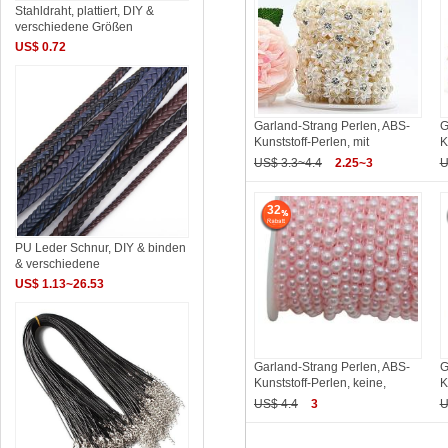
Stahldraht, plattiert, DIY &
verschiedene Größen
US$ 0.72
Garland-Strang Perlen, ABS-
G
Kunststoff-Perlen, mit
K
US$ 3.3~4.4
2.25~3
U
32
PU Leder Schnur, DIY & binden
& verschiedene
US$ 1.13~26.53
Garland-Strang Perlen, ABS-
G
Kunststoff-Perlen, keine,
K
US$ 4.4
3
U