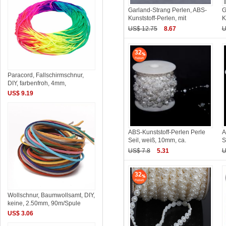
Garland-Strang Perlen, ABS-
G
Kunststoff-Perlen, mit
K
US$ 12.75
8.67
U
32
Paracord, Fallschirmschnur,
DIY, farbenfroh, 4mm,
US$ 9.19
ABS-Kunststoff-Perlen Perle
A
Seil, weiß, 10mm, ca.
S
US$ 7.8
5.31
U
32
Wollschnur, Baumwollsamt, DIY,
keine, 2.50mm, 90m/Spule
US$ 3.06