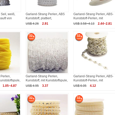
 Seil, weiß,
Garland-Strang Perlen, ABS
Garland-Strang Perlen, ABS-
kauft von
Kunststoff, plattiert,
Kunststoff-Perlen, mit
US$ 4.26
2.91
US$ 3.58~4.13
2.44~2.81
32
32
 Perlen,
Garland-Strang Perlen,
Garland-Strang Perlen, ABS-
Kunststoffspule,
Kunststoff, mit Kunststoffspule,
Kunststoff-Perlen, mit
1.05~4.87
US$ 4.95
3.37
US$ 6.05
4.12
32
32