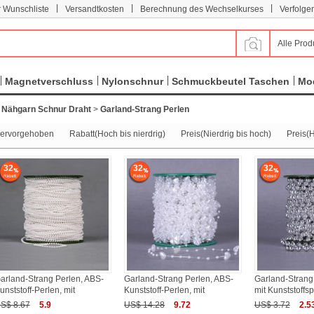
|
|
|
r Wunschliste
Versandtkosten
Berechnung des Wechselkurses
Verfolge
Alle Prod
Magnetverschluss
Nylonschnur
Schmuckbeutel Taschen
Mod
>
Nähgarn Schnur Draht
>
Garland-Strang Perlen
ervorgehoben
Rabatt(Hoch bis nierdrig)
Preis(Nierdrig bis hoch)
Preis(H
32
32
32
arland-Strang Perlen, ABS-
Garland-Strang Perlen, ABS-
Garland-Strang 
unststoff-Perlen, mit
Kunststoff-Perlen, mit
mit Kunststoffsp
S$ 8.67
5.9
US$ 14.28
9.72
US$ 3.72
2.5