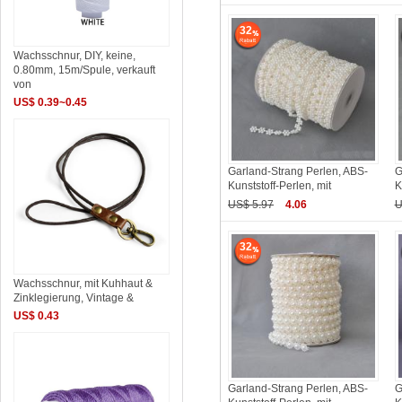
32
Wachsschnur, DIY, keine,
0.80mm, 15m/Spule, verkauft
von
US$ 0.39~0.45
Garland-Strang Perlen, ABS-
G
Kunststoff-Perlen, mit
K
US$ 5.97
4.06
U
32
Wachsschnur, mit Kuhhaut &
Zinklegierung, Vintage &
US$ 0.43
Garland-Strang Perlen, ABS-
G