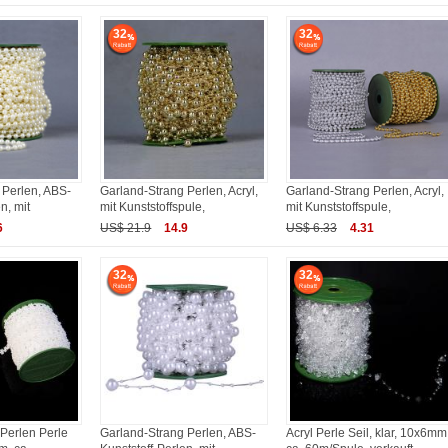
32
32
 Perlen, ABS-
Garland-Strang Perlen, Acryl,
Garland-Strang Perlen, Acryl,
n, mit
mit Kunststoffspule,
mit Kunststoffspule,
6
US$ 21.9
14.9
US$ 6.33
4.31
32
32
Perlen Perle
Garland-Strang Perlen, ABS-
Acryl Perle Seil, klar, 10x6mm