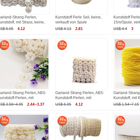
arland-Strang Perlen,
Kunststoff Perle Seil, keine,
Kunststoff Perle
unststoff, mit Strass, keine,
verkauft von Spule
15m/Spule, ver
S$ 6.05
4.12
US$ 4.13
2.81
US$ 4.4
3
32
32
32
arland-Strang Perlen, ABS-
Garland-Strang Perlen, ABS-
Garland-Strang
unststoff-Perlen, mit
Kunststoff-Perlen, mit
Kunststoff, mit 
S$ 3.58~4.95
2.44~3.37
US$ 6.05
4.12
US$ 1.54~7.15
32
32
32