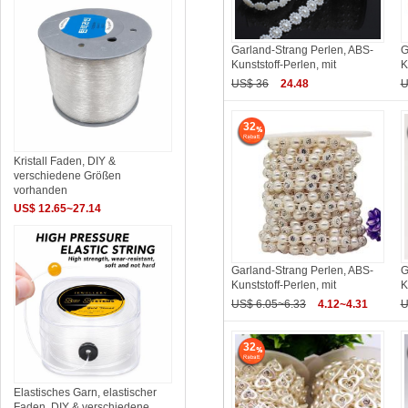
Garland-Strang Perlen, ABS-
G
Kunststoff-Perlen, mit
K
US$ 36
24.48
U
32
Kristall Faden, DIY &
verschiedene Größen
vorhanden
US$ 12.65~27.14
Garland-Strang Perlen, ABS-
G
Kunststoff-Perlen, mit
K
US$ 6.05~6.33
4.12~4.31
U
32
Elastisches Garn, elastischer
Faden, DIY & verschiedene