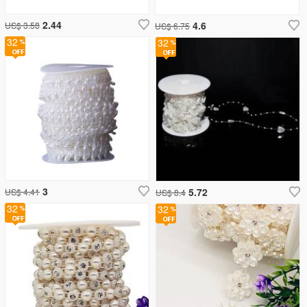
2.44
4.6
US$ 3.58
US$ 6.75
32
32
3
5.72
US$ 4.41
US$ 8.4
32
32