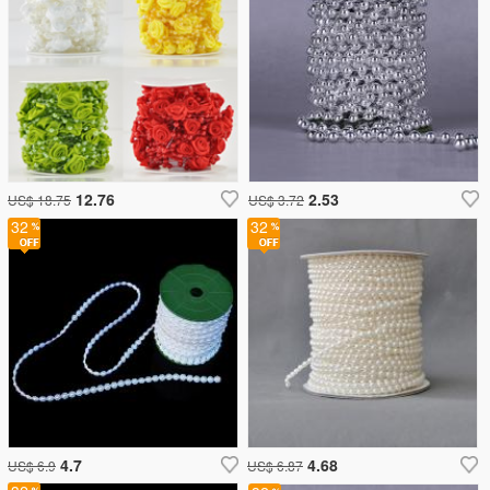
12.76
2.53
US$ 18.75
US$ 3.72
32
32
4.7
4.68
US$ 6.9
US$ 6.87