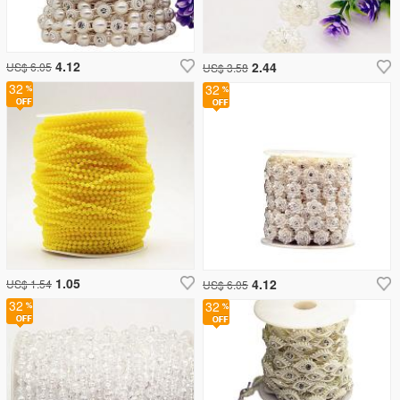
4.12
2.44
US$ 6.05
US$ 3.58
32
32
1.05
4.12
US$ 1.54
US$ 6.05
32
32