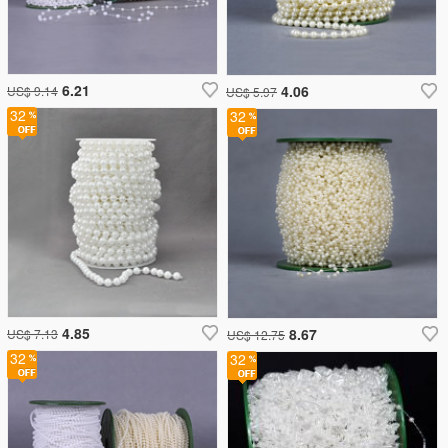
6.21
4.06
US$ 9.14
US$ 5.97
32
32
4.85
8.67
US$ 7.13
US$ 12.75
32
32