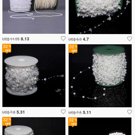
8.13
4.7
US$ 11.95
US$ 6.9
32
32
5.31
5.11
US$ 7.8
US$ 7.5
32
32