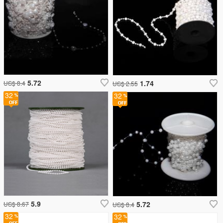
5.72
1.74
US$ 8.4
US$ 2.55
32
32
5.9
5.72
US$ 8.67
US$ 8.4
32
32