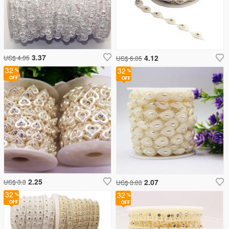
3.37
4.12
US$ 4.95
US$ 6.05
32
32
2.25
2.07
US$ 3.3
US$ 3.03
32
32