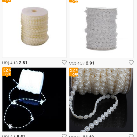
2.81
2.91
US$ 4.13
US$ 4.27
32
32
5.51
24.48
US$ 8.1
US$ 36