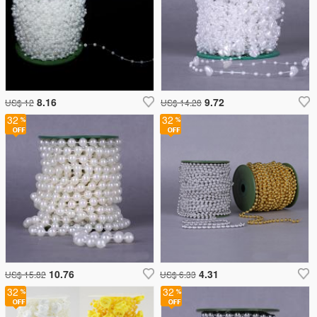
8.16
9.72
US$ 12
US$ 14.28
32
32
10.76
4.31
US$ 15.82
US$ 6.33
32
32