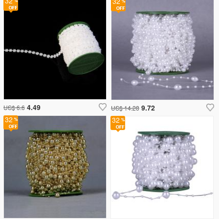
32
32
4.49
9.72
US$ 6.6
US$ 14.28
32
32