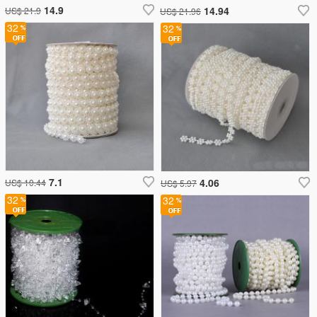
14.9
14.94
US$ 21.9
US$ 21.96
32
32
7.1
4.06
US$ 10.44
US$ 5.97
32
32