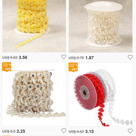
3.56
1.87
US$ 5.23
US$ 2.75
32
32
2.25
3.15
US$ 3.3
US$ 4.62