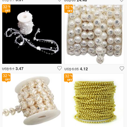
32
32
3.47
4.12
US$ 5.1
US$ 6.05
32
32