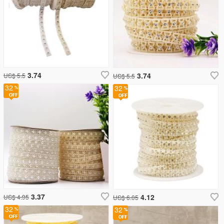
3.74
3.74
US$ 5.5
US$ 5.5
32
32
3.37
4.12
US$ 4.95
US$ 6.05
32
32