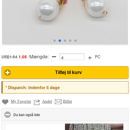
+
Mængde:
US$1.54
1.05
PC
Tilføj til kurv
*
Dispatch:
Indenfor 5 dage
My Favorite
Andel
Billet
click to collapse contents
Du kan også lide