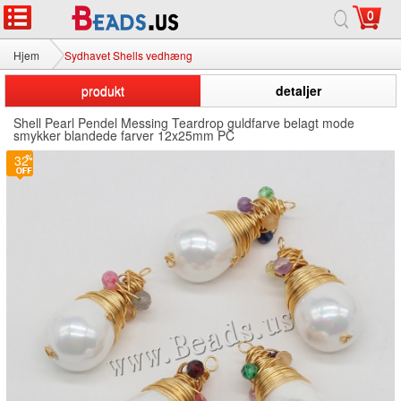
0
Hjem
Sydhavet Shells vedhæng
produkt
detaljer
Shell Pearl Pendel Messing Teardrop guldfarve belagt mode
smykker blandede farver 12x25mm PC
32