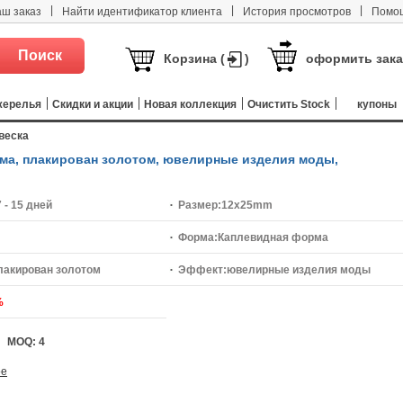
|
|
|
аш заказ
Найти идентификатор клиента
История просмотров
Помо
Корзина (
)
оформить зака
жерелья
Скидки и акции
Новая коллекция
Очистить Stock
купоны
двеска
орма, плакирован золотом, ювелирные изделия моды,
7 - 15 дней
Размер:
12x25mm
Форма:
Каплевидная форма
лакирован золотом
Эффект:
ювелирные изделия моды
%
MOQ:
4
ое