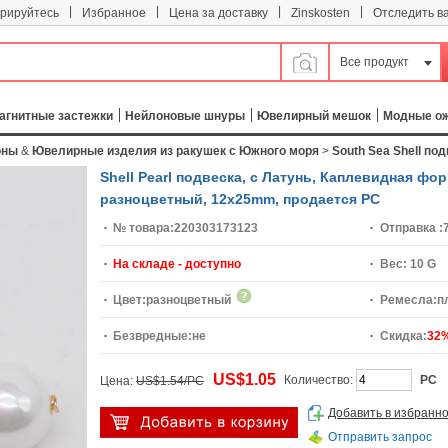
|
|
|
|
трируйтесь
Избранное
Цена за доставку
Zinskosten
Отследить в
Все продукт
агнитные застежки
Нейлоновые шнуры
Ювелирный мешок
Модные о
оны
&
Ювелирные изделия из ракушек с Южного моря
>
South Sea Shell по
Shell Pearl подвеска, с Латунь, Каплевидная ф
разноцветный, 12x25mm, продается PC
№ товара:
220303173123
Отправка :
На складе - доступно
Вес:
10 G
Цвет:
разноцветный
Ремесла:
п
Безвредные:
не
Скидка:
32
US$1.05
Количество:
PC
Цена:
US$1.54/PC
Добавить в избранн
Отправить запрос