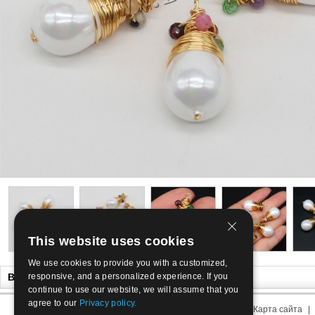
This website uses cookies
We use cookies to provide you with a customized,
Вам так же могут понравиться
responsive, and a personalized experience. If you
continue to use our website, we will assume that you
agree to our
Privacy policy.
О нас
|
Связаться с нами
|
Условия использования
|
Карта сайта
|