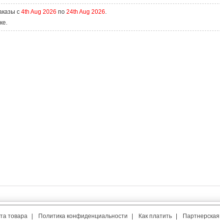
аказы с
4th Aug 2026
по
24th Aug 2026
.
ке.
та товара
|
Политика конфиденциальности
|
Как платить
|
Партнерская