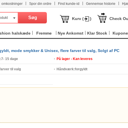
|
|
|
|
omkostninger
Spor din ordre
Find kunde-id
Gennemse historie
Hjæ
odukt
Kurv (
)
Check Ou
shion halskæde
Fremme
Nye Ankomst
Klar Stock
Kupone
gyldt, mode smykker & Unisex, flere farver til valg, Solgt af PC
:
7- 15 dage
På lager - Kan leveres
farver til valg
Håndværk:
forgyldt