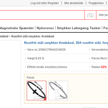
|
|
|
Log ind eller Register
Min ønskeliste
Fragtprisen
Alle pr
Magnetiske Spænder
Nylonsnor
Smykker Løbegang Tasker
Fa
rmbånd
>
Rustfrit stål smykker Armbånd
Rustfrit stål smykker Armbånd, 304 rustfrit stål, for
Vare nr.:
2506170944234026
forsendelse
Vægt:
9.25 G
Farve:
flere 
Effekt:
mode smykker,Unisex
Rabat:
32%
Farve: