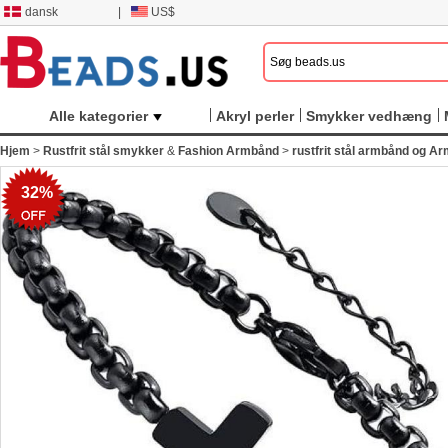
dansk
|
US$
Alle kategorier
Akryl perler
Smykker vedhæng
Hjem
>
Rustfrit stål smykker
&
Fashion Armbånd
>
rustfrit stål armbånd og A
32%