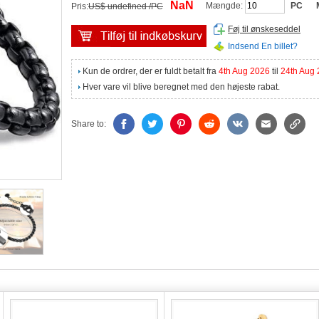
NaN
Mængde:
PC
Pris:
US$ undefined /PC
Føj til ønskeseddel
Indsend En billet?
Kun de ordrer, der er fuldt betalt fra
4th Aug 2026
til
24th Aug
Hver vare vil blive beregnet med den højeste rabat.
Share to: