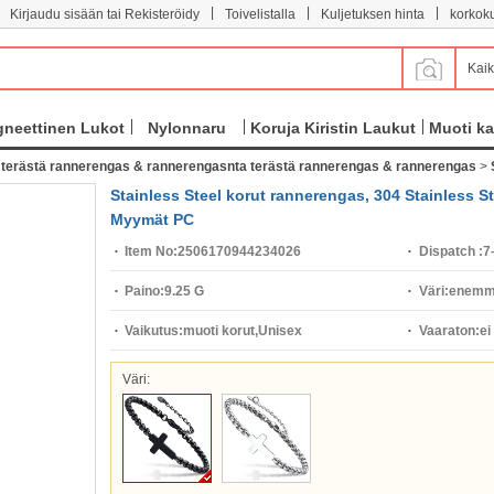
|
|
|
Kirjaudu sisään tai Rekisteröidy
Toivelistalla
Kuljetuksen hinta
korkok
Kaik
neettinen Lukot
Nylonnaru
Koruja Kiristin Laukut
Muoti ka
erästä rannerengas & rannerengasnta terästä rannerengas & rannerengas
>
Stainless Steel korut rannerengas, 304 Stainless St
Myymät PC
Item No:
2506170944234026
Dispatch :
7
Paino:
9.25 G
Väri:
enemmä
Vaikutus:
muoti korut,Unisex
Vaaraton:
ei
Väri: