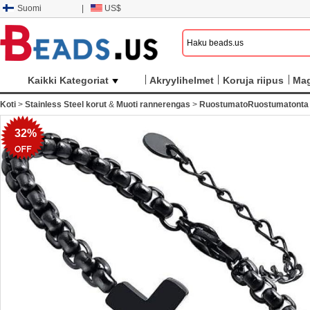
Suomi
|
US$
Kaikki Kategoriat
Akryylihelmet
Koruja riipus
Mag
Koti
>
Stainless Steel korut
&
Muoti rannerengas
>
RuostumatoRuostumatonta t
32%