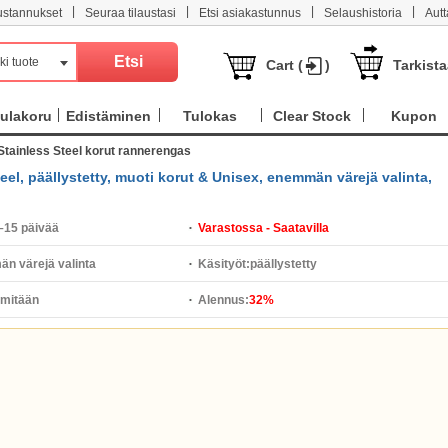
|
|
|
|
ustannukset
Seuraa tilaustasi
Etsi asiakastunnus
Selaushistoria
Aut
ki tuote
Cart (
)
Tarkist
ulakoru
Edistäminen
Tulokas
Clear Stock
Kupon
Stainless Steel korut rannerengas
eel, päällystetty, muoti korut & Unisex, enemmän värejä valinta,
–15 päivää
Varastossa - Saatavilla
n värejä valinta
Käsityöt:
päällystetty
 mitään
Alennus:
32%