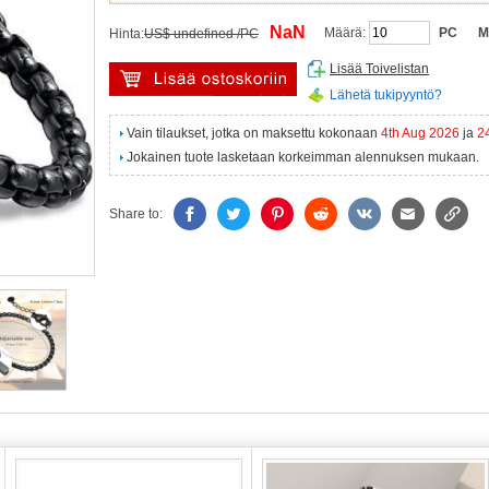
NaN
Määrä:
PC
M
Hinta:
US$ undefined /PC
Lisää Toivelistan
Lähetä tukipyyntö?
Vain tilaukset, jotka on maksettu kokonaan
4th Aug 2026
ja
2
Jokainen tuote lasketaan korkeimman alennuksen mukaan.
Share to: