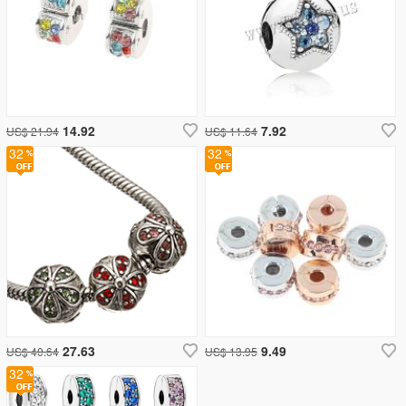
14.92
7.92
US$ 21.94
US$ 11.64
32
32
27.63
9.49
US$ 40.64
US$ 13.95
32