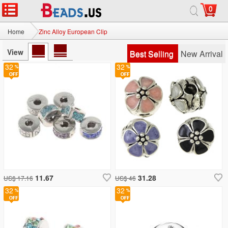
0
Home
Zinc Alloy European Clip
View
Best Selling
New Arrival
32
32
11.67
31.28
US$ 17.16
US$ 46
32
32