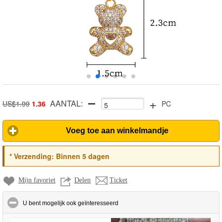
+
AANTAL:
US$1.99
1.36
PC
Voeg toe aan winkelmandje
*
Verzending:
Binnen 5 dagen
Mijn favoriet
Delen
Ticket
click to collapse contents
U bent mogelijk ook geïnteresseerd