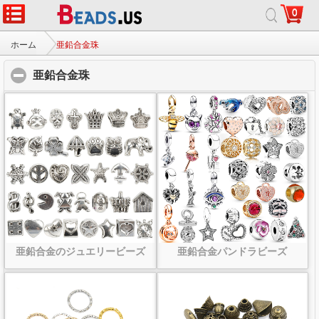
0
ホーム
|
について
|
お問い合わせ
|
完全なサイト
© 2026 銀河の宝石株式会社すべての権利予約します。
ホーム
亜鉛合金珠
亜鉛合金珠
click to collapse contents
亜鉛合金のジュエリービーズ
亜鉛合金パンドラビーズ