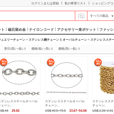
|
|
ログインまたは登録
私の希望リスト
ショッピングコ
すべての製品
ント
磁石留め金
ナイロンコード
アクセサリー束ポケット
ファッシ
ジュエリーチェーン
>
ステンレス鋼チェーン
&
オーバルチェーン
>
ステンレススチ
割引(高い-低い)
価格(低い-高い)
価格(高い-低い)
32
32
32
ステンレススチールオーバル
ステンレススチールオーバル
ステンレススチ
チェーン,
チェーン,
チェーン,
S$ 44
29.92
US$ 49.5~79.5
33.67~54.06
US$ 2.25~2.91