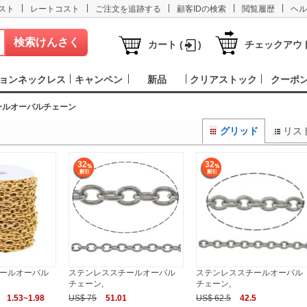
|
|
|
|
|
スト
レートコスト
ご注文を追跡する
顧客IDの検索
閲覧履歴
ヘル
カート (
)
チェックアウ
ョンネックレス
キャンペン
新品
クリアストック
クーポ
ールオーバルチェーン
グリッド
リス
32
32
ールオーバル
ステンレススチールオーバル
ステンレススチールオーバル
チェーン,
チェーン,
1.53~1.98
US$ 75
51.01
US$ 62.5
42.5