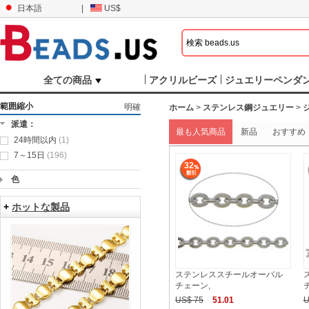
日本語
|
US$
全ての商品
アクリルビーズ
ジュエリーペンダ
範囲縮小
明確
ホーム
>
ステンレス鋼ジュエリー
>
派遣：
最も人気商品
新品
おすすめ
24時間以内
(1)
7～15日
(196)
32
色
+
ホットな製品
ステンレススチールオーバル
チェーン,
US$ 75
51.01
U