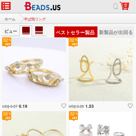
0
ホーム
半ば指リング
ビュー
ベストセラー製品
新製品が出回る
32
32
0.19
1.53
US$ 0.27
US$ 2.25
32
32