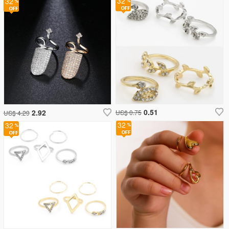
32
32
0.51
2.92
US$ 0.75
US$ 4.29
32
32