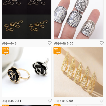
3
6.55
US$ 4.41
US$ 9.62
32
32
0.31
0.92
US$ 0.45
US$ 1.35