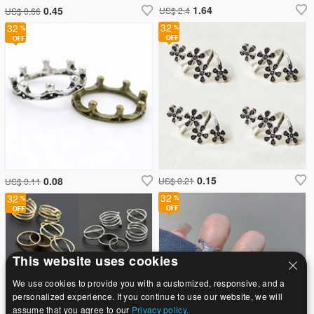
1.64
0.45
US$ 2.4
US$ 0.66
32
32
0.15
0.08
US$ 0.21
US$ 0.11
32
32
This website uses cookies
We use cookies to provide you with a customized, responsive, and a
personalized experience. If you continue to use our website, we will
assume that you agree to our
Privacy policy.