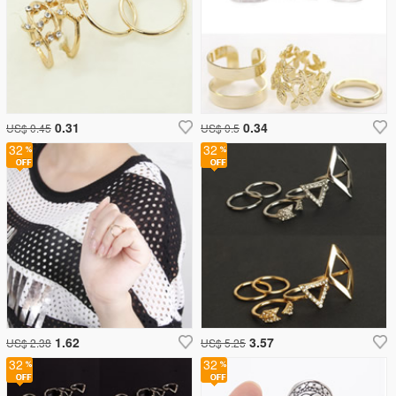
0.31
0.34
US$ 0.45
US$ 0.5
32
32
1.62
3.57
US$ 2.38
US$ 5.25
32
32