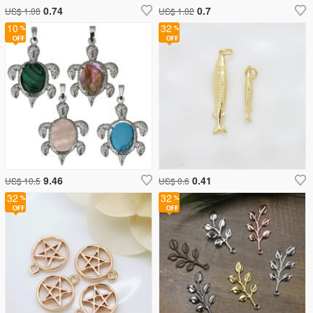
0.74
0.7
US$ 1.08
US$ 1.02
10
32
9.46
0.41
US$ 10.5
US$ 0.6
32
32