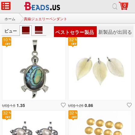
0
ホーム
真鍮ジュエリーペンダント
ビュー
ベストセラー製品
新製品が出回る
10
32
1.35
0.86
US$ 1.5
US$ 1.26
32
32