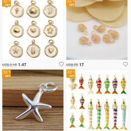
32
32
1.47
17
US$ 2.16
US$ 25
32
32