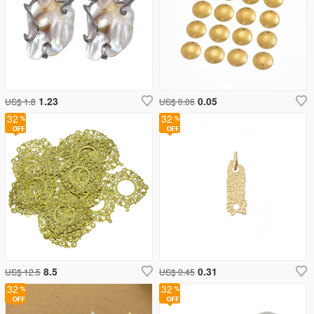
1.23
0.05
US$ 1.8
US$ 0.06
32
32
8.5
0.31
US$ 12.5
US$ 0.45
32
32