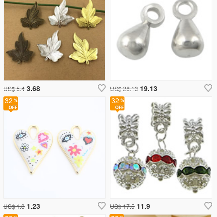
3.68
19.13
US$ 5.4
US$ 28.13
32
32
1.23
11.9
US$ 1.8
US$ 17.5