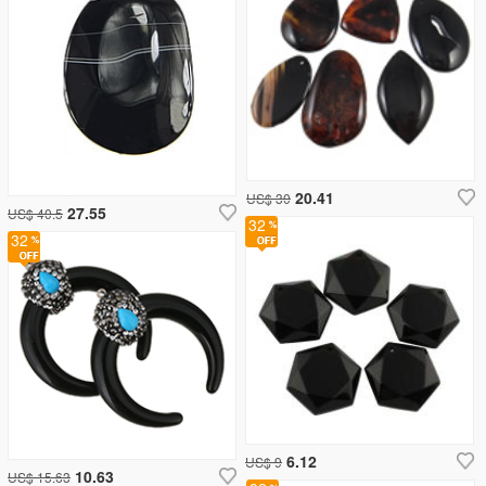
20.41
US$ 30
27.55
US$ 40.5
32
32
6.12
US$ 9
10.63
US$ 15.63