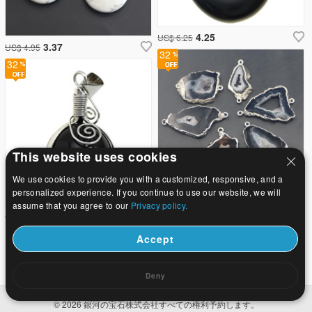
4.25
US$ 6.25
3.37
US$ 4.95
32
32
This website uses cookies
We use cookies to provide you with a customized, responsive, and a
personalized experience. If you continue to use our website, we will
1.62
assume that you agree to our
Privacy policy.
US$ 2.37
22.1
US$ 32.5
Accept
Deny
ホーム
|
について
|
お問い合わせ
|
完全なサイト
© 2026 銀河の宝石株式会社すべての権利予約します。