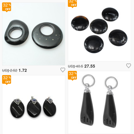
32
32
27.55
US$ 40.5
1.72
US$ 2.52
32
32