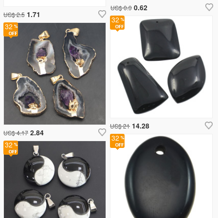
0.62
US$ 0.9
1.71
US$ 2.5
32
32
14.28
US$ 21
2.84
US$ 4.17
32
32