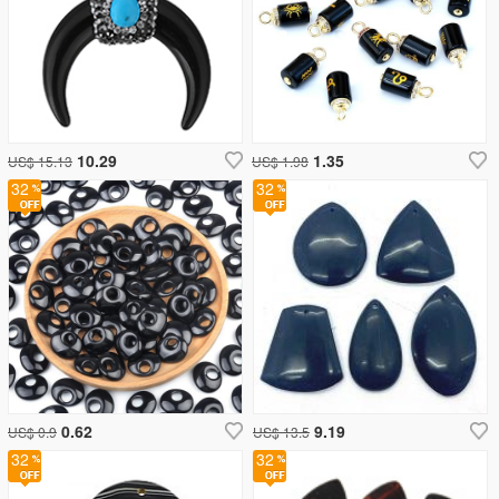
10.29
1.35
US$ 15.13
US$ 1.98
32
32
0.62
9.19
US$ 0.9
US$ 13.5
32
32