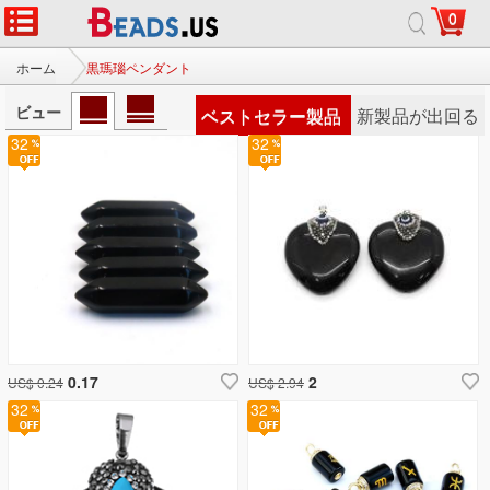
0
ホーム
黒瑪瑙ペンダント
ビュー
ベストセラー製品
新製品が出回る
32
32
0.17
2
US$ 0.24
US$ 2.94
32
32