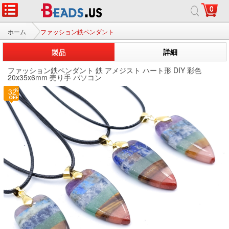
0
ホーム
ファッション鉄ペンダント
製品
詳細
ファッション鉄ペンダント 鉄 アメジスト ハート形 DIY 彩色
20x35x6mm 売り手 パソコン
32