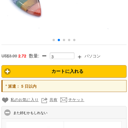
+
数量:
US$3.99
2.72
パソコン
カートに入れる
*
派遣：
5 日以内
私のお気に入り
共有
チケット
click to collapse contents
また好むかもしれない