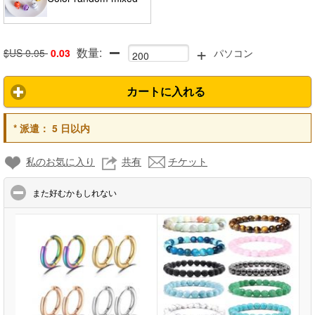
+
数量:
hair
$US 0.05
0.03
パソコン
カートに入れる
*
派遣：
5 日以内
私のお気に入り
共有
チケット
click to collapse contents
また好むかもしれない