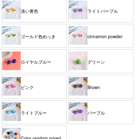
淡い黄色
ライトパープル
ゴールド色めっき
cinnamon powder
ロイヤルブルー
グリーン
ピンク
Brown
ライトブルー
パープル
Color random mixed