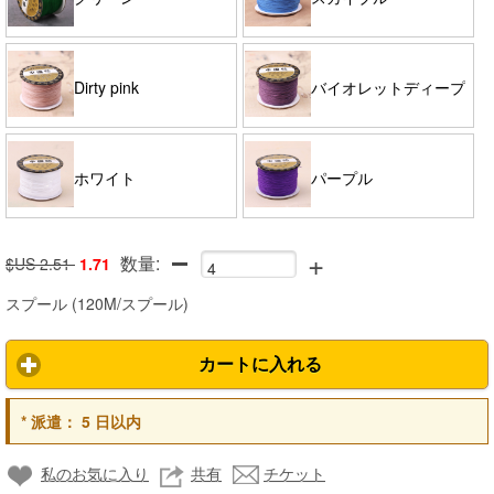
Dirty pink
バイオレットディープ
ホワイト
パープル
+
数量:
$US 2.51
1.71
スプール
(
120M/スプール
)
カートに入れる
*
派遣：
5 日以内
私のお気に入り
共有
チケット