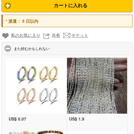
カートに入れる
*
派遣：
5 日以内
私のお気に入り
共有
チケット
click to collapse contents
また好むかもしれない
US$ 0.07
US$ 1.9