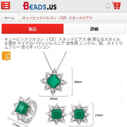
0
ホーム
キュービックジルコン（ CZ）スタッドピアス
製品
詳細
キュービックジルコン（ CZ）スタッドピアス 銅 異なるスタイル
を選択 マイクロパヴェジルコニア 女性用 ニッケル、鉛、カドミウ
ムフリー 売り手 パソコン
32