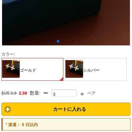
カラー:
ゴールド
シルバー
+
数量:
$US 3.8
2.58
ペア
カートに入れる
*
派遣：
5 日以内