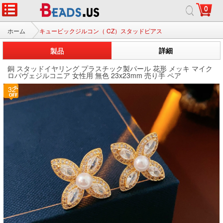
0
ホーム
キュービックジルコン（ CZ）スタッドピアス
製品
詳細
銅 スタッドイヤリング プラスチック製パール 花形 メッキ マイク
ロパヴェジルコニア 女性用 無色 23x23mm 売り手 ペア
32