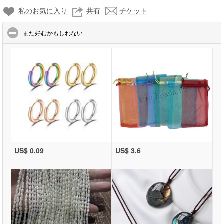
私のお気に入り
共有
チケット
click to collapse contents
また好むかもしれない
US$ 0.09
US$ 3.6