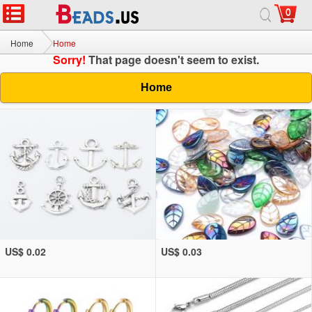
0
Home
Home
Sorry!
That page doesn't seem to exist.
Home
US$ 0.02
US$ 0.03