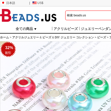
日本語
|
US$
全ての商品
アクリルビーズ
ジュエリーペンダ
ホーム
>
アクリルジュエリー
&
ビーズ
&
DIY ジュエリー コレクション
>
ビーズ
>
32%