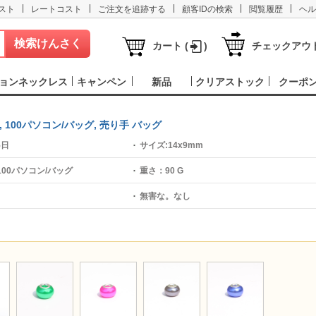
|
|
|
|
|
スト
レートコスト
ご注文を追跡する
顧客IDの検索
閲覧履歴
ヘル
カート (
)
チェックアウ
ョンネックレス
キャンペン
新品
クリアストック
クーポ
m, 100パソコン/バッグ, 売り手 バッグ
5日
サイズ:
14x9mm
100パソコン/バッグ
重さ：
90 G
無害な。
なし