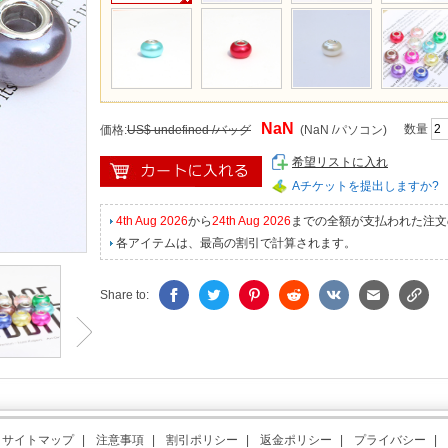
NaN
数量
価格:
US$ undefined /バッグ
(NaN /パソコン)
希望リストに入れ
Aチケットを提出しますか?
4th Aug 2026
から
24th Aug 2026
までの全額が支払われた注文
各アイテムは、最高の割引で計算されます。
Share to:
サイトマップ
|
注意事項
|
割引ポリシー
|
返金ポリシー
|
プライバシー
|