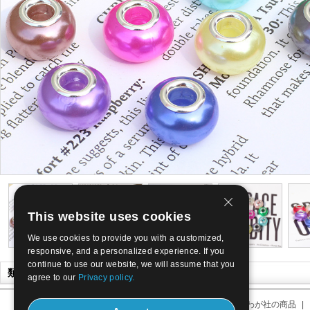
This website uses cookies
We use cookies to provide you with a customized,
responsive, and a personalized experience. If you
continue to use our website, we will assume that you
類似商品
agree to our
Privacy policy.
わが社について
|
わが社の住所
|
わが社の商品
|