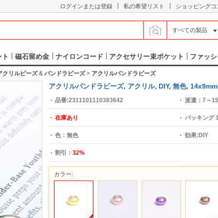
|
|
ログインまたは登録
私の希望リスト
ショッピングコ
すべての製品
ント
磁石留め金
ナイロンコード
アクセサリー束ポケット
ファッシ
アクリルビーズ
&
パンドラビーズ
>
アクリルパンドラビーズ
アクリルパンドラビーズ, アクリル, DIY, 無色, 14x9m
品番:
2311101110383642
派遣：
7～1
在庫あり
パッキング
色：
無色
効果:
DIY
割引：
32%
カラー: