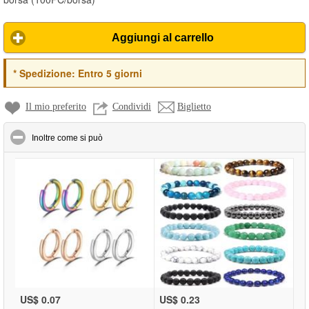
oggetto è casuale
Aggiungi al carrello
*
Spedizione:
Entro 5 giorni
Il mio preferito
Condividi
Biglietto
click to collapse contents
Inoltre come si può
US$ 0.07
US$ 0.23