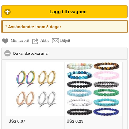
Lägg till i vagnen
*
Avsändande:
Inom 5 dagar
Min favorit
Aktie
Biljett
click to collapse contents
Du kanske också gillar
US$ 0.07
US$ 0.23