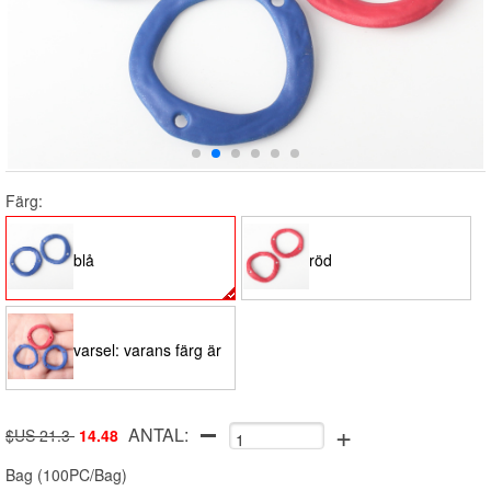
Färg:
blå
röd
varsel: varans färg är
+
ANTAL:
slumpmässig
$US 21.3
14.48
Bag
(
100PC/Bag
)