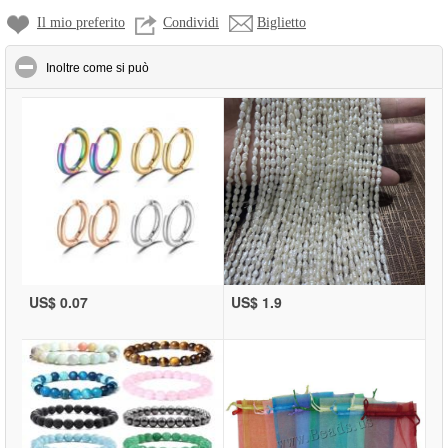
Il mio preferito
Condividi
Biglietto
click to collapse contents
Inoltre come si può
US$ 0.07
US$ 1.9