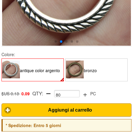
Colore:
antique color argento
bronzo
+
QTY:
$US 0.13
0.09
PC
Aggiungi al carrello
*
Spedizione:
Entro 5 giorni