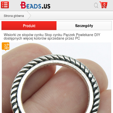
0
Strona główna
Wisiorki ze stopów cynku
Produkt
Szczegóły
Wisiorki ze stopów cynku Stop cynku Pączek Powlekane DIY
dostępnych więcej kolorów sprzedane przez PC
32