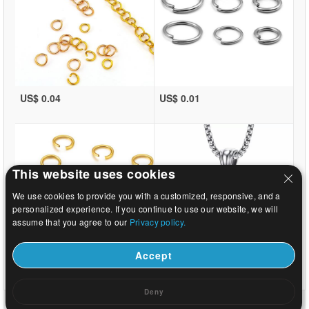
US$ 0.04
US$ 0.01
This website uses cookies
We use cookies to provide you with a customized, responsive, and a
personalized experience. If you continue to use our website, we will
assume that you agree to our
Privacy policy.
Accept
US$ 0.01
US$ 2.86
Deny
Strona główna
|
O
|
Skontaktuj się z nami
|
Witryny
© 2026 Droga Mleczna biżuteria Ltd. Wszystkie prawa zastrzeżone.