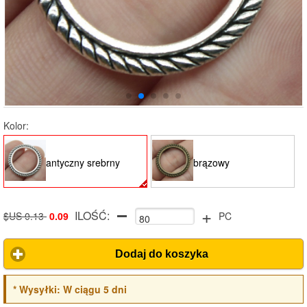
Kolor:
antyczny srebrny
brązowy
+
ILOŚĆ:
$US 0.13
0.09
PC
Dodaj do koszyka
*
Wysyłki:
W ciągu 5 dni