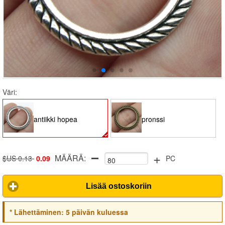
Väri:
antiikki hopea
pronssi
+
MÄÄRÄ:
$US 0.13
0.09
PC
Lisää ostoskoriin
*
Lähettäminen:
5 päivän kuluessa