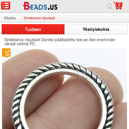
0
Etusivu
Sinkkiseos riipukset
Tuotteen
Yksityiskohta
Sinkkiseos riipukset Donitsi päällystetty tee-se-itse enemmän
värejä valinta PC
32
32