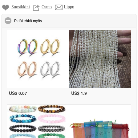
Suosikkini
Osuus
Lippu
click to collapse contents
Pidät ehkä myös
US$ 0.07
US$ 1.9