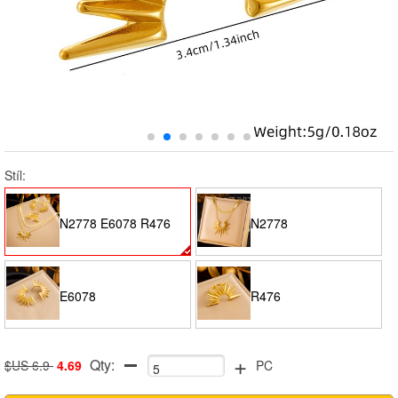
Stíl:
N2778 E6078 R476
N2778
E6078
R476
+
Qty:
$US 6.9
4.69
PC