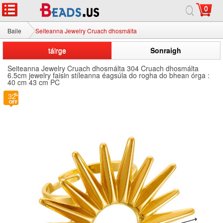
0
Baile
Seiteanna Jewelry Cruach dhosmálta
táirge
Sonraigh
Seiteanna Jewelry Cruach dhosmálta 304 Cruach dhosmálta
6.5cm jewelry faisin stíleanna éagsúla do rogha do bhean órga :
40 cm 43 cm PC
32