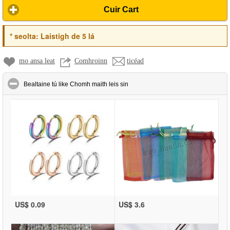
Cuir Cart
*
seolta:
Laistigh de 5 lá
mo ansa leat
Comhroinn
ticéad
click to collapse contents
Bealtaine tú like Chomh maith leis sin
US$ 0.09
US$ 3.6