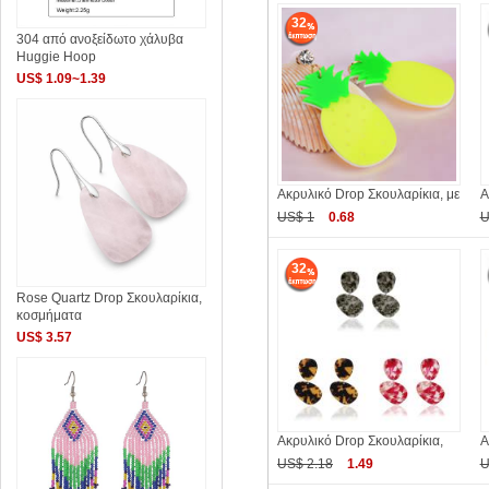
32
304 από ανοξείδωτο χάλυβα
Huggie Hoop
US$ 1.09~1.39
Ακρυλικό Drop Σκουλαρίκια, με
Α
US$ 1
0.68
U
32
Rose Quartz Drop Σκουλαρίκια,
κοσμήματα
US$ 3.57
Ακρυλικό Drop Σκουλαρίκια,
Α
US$ 2.18
1.49
U