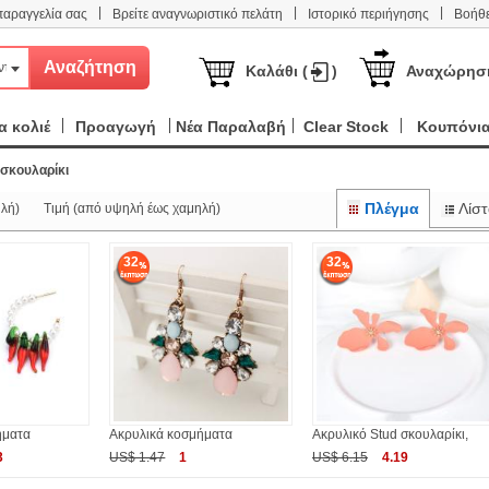
|
|
|
παραγγελία σας
Βρείτε αναγνωριστικό πελάτη
Ιστορικό περιήγησης
Βοήθε
ντα
Καλάθι (
)
Αναχώρησ
 κολιέ
Προαγωγή
Νέα Παραλαβή
Clear Stock
Κουπόνι
σκουλαρίκι
Πλέγμα
Λίστ
λή)
Τιμή (από υψηλή έως χαμηλή)
32
32
ήματα
Ακρυλικά κοσμήματα
Ακρυλικό Stud σκουλαρίκι,
3
US$ 1.47
1
US$ 6.15
4.19