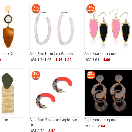
32
32
γυρου Drop
Ακρυλικό Drop Σκουλαρίκια,
Ακρυλικά κοσμήματα
9
US$ 1.7~1.95
1.16~1.33
US$ 6.84
4.66
32
32
ήματα
Ακρυλικό Stud σκουλαρίκι, για
Ακρυλικά κοσμήματα
τη
US$ 3
2.04
US$ 3.78
2.58