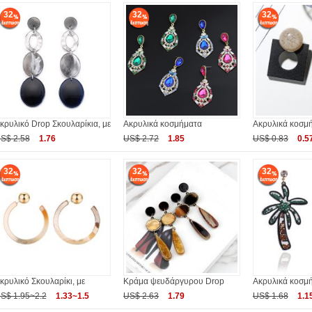
32
32
32
κρυλικό Drop Σκουλαρίκια, με
Ακρυλικά κοσμήματα
Ακρυλικά κοσμ
S$ 2.58
1.76
US$ 2.72
1.85
US$ 0.83
0.5
32
32
32
κρυλικό Σκουλαρίκι, με
Κράμα ψευδάργυρου Drop
Ακρυλικά κοσμ
S$ 1.95~2.2
1.33~1.5
US$ 2.63
1.79
US$ 1.68
1.1