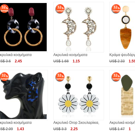
32
32
32
κρυλικά κοσμήματα
Ακρυλικά κοσμήματα
Κράμα ψευδάρ
S$ 3.6
2.45
US$ 1.68
1.15
US$ 2.33
1.5
32
32
32
κρυλικά κοσμήματα
Ακρυλικό Drop Σκουλαρίκια,
Ακρυλικά κοσμ
S$ 2.09
1.43
US$ 3.3
2.25
US$ 1.47
1