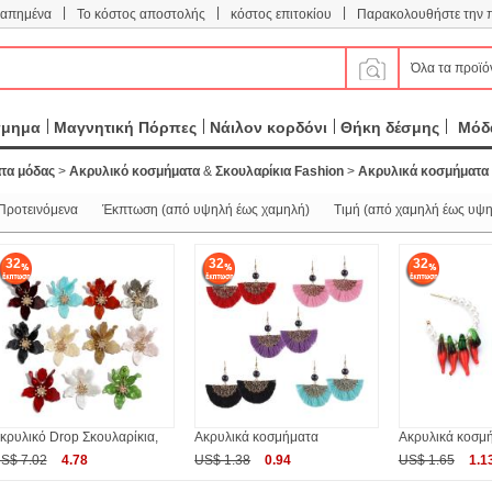
|
|
|
απημένα
Το κόστος αποστολής
κόστος επιτοκίου
Παρακολουθήστε την 
Όλα τα προϊό
σμημα
Μαγνητική Πόρπες
Νάιλον κορδόνι
Θήκη δέσμης
Μόδα
τα μόδας
>
Ακρυλικό κοσμήματα
&
Σκουλαρίκια Fashion
>
Ακρυλικά κοσμήματα 
Προτεινόμενα
Έκπτωση (από υψηλή έως χαμηλή)
Τιμή (από χαμηλή έως υψη
32
32
32
κρυλικό Drop Σκουλαρίκια,
Ακρυλικά κοσμήματα
Ακρυλικά κοσμ
S$ 7.02
4.78
US$ 1.38
0.94
US$ 1.65
1.1