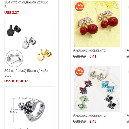
304 από ανοξείδωτο χάλυβα
32
Stud
US$ 3.27
Ακρυλικά κοσμήματα
Α
US$ 0.6
0.41
U
32
304 από ανοξείδωτο χάλυβα
Stud
US$ 0.31~0.37
Ακρυλικά κοσμήματα
Α
US$ 3.6
2.45
U