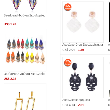
32
Seedbead Φούντα Σκουλαρίκι,
με
US$ 1.78
Ακρυλικό Drop Σκουλαρίκια, με
Α
US$ 2.04
1.39
U
32
Ορείχαλκος Φούντα Σκουλαρίκι,
US$ 2.92
Ακρυλικά κοσμήματα
Α
US$ 4.13
2.81
U