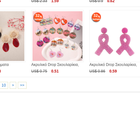
6
US$ 2.33
1.59
US$ 0.9
0.62
32
32
ήματα
Ακρυλικό Drop Σκουλαρίκια,
Ακρυλικό Drop Σκουλαρίκια,
3
US$ 0.75
0.51
US$ 0.86
0.59
10
>
>>