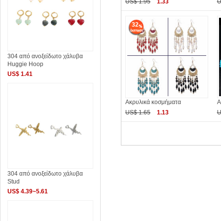
US$ 1.95
1.33
U
32
304 από ανοξείδωτο χάλυβα
Huggie Hoop
US$ 1.41
Ακρυλικά κοσμήματα
Α
US$ 1.65
1.13
U
304 από ανοξείδωτο χάλυβα
Stud
US$ 4.39~5.61