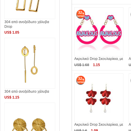
32
304 από ανοξείδωτο χάλυβα
Drop
US$ 1.05
Ακρυλικό Drop Σκουλαρίκια, με
Α
US$ 1.68
1.15
U
32
304 από ανοξείδωτο χάλυβα
US$ 1.15
Ακρυλικό Drop Σκουλαρίκια, με
Α
US$ 1.6
1.09
U