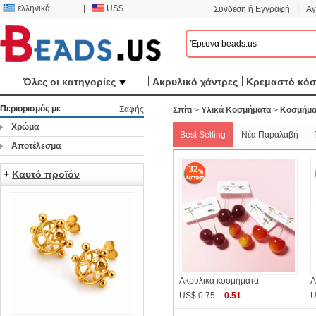
|
ελληνικά
|
US$
Σύνδεση ή Εγγραφή
Αγ
Όλες οι κατηγορίες
Ακρυλικό χάντρες
Κρεμαστό κό
Περιορισμός με
Σαφής
Σπίτι
>
Υλικά Κοσμήματα
>
Κοσμήμα
Χρώμα
Best Selling
Νέα Παραλαβή
Αποτέλεσμα
32
+
Καυτό προϊόν
Ακρυλικά κοσμήματα
Α
US$ 0.75
0.51
U