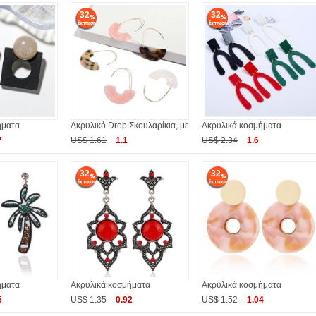
32
32
ήματα
Ακρυλικό Drop Σκουλαρίκια, με
Ακρυλικά κοσμήματα
7
US$ 1.61
1.1
US$ 2.34
1.6
32
32
ήματα
Ακρυλικά κοσμήματα
Ακρυλικά κοσμήματα
5
US$ 1.35
0.92
US$ 1.52
1.04