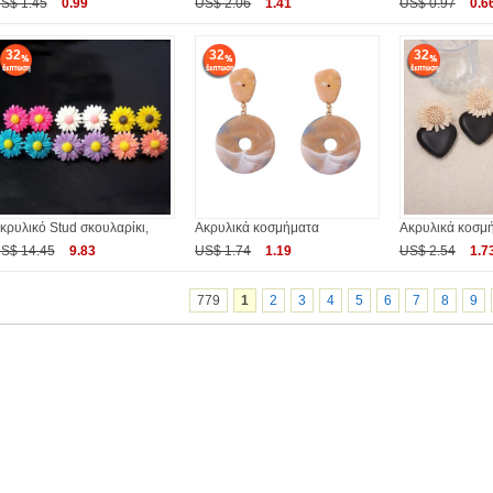
S$ 1.45
0.99
US$ 2.06
1.41
US$ 0.97
0.6
32
32
32
κρυλικό Stud σκουλαρίκι,
Ακρυλικά κοσμήματα
Ακρυλικά κοσμ
S$ 14.45
9.83
US$ 1.74
1.19
US$ 2.54
1.7
779
1
2
3
4
5
6
7
8
9