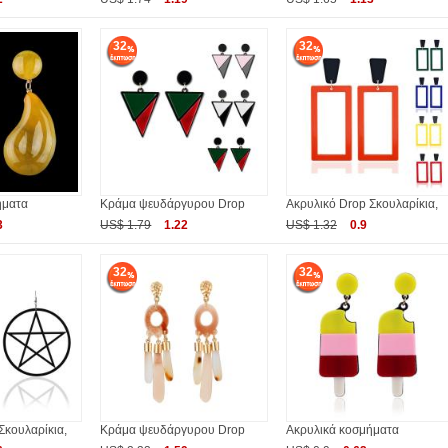
32
32
ήματα
Κράμα ψευδάργυρου Drop
Ακρυλικό Drop Σκουλαρίκια,
3
US$ 1.79
1.22
US$ 1.32
0.9
32
32
Σκουλαρίκια,
Κράμα ψευδάργυρου Drop
Ακρυλικά κοσμήματα