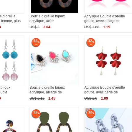
 d oreille
Boucle d'oreille bijoux
Acrylique Boucle d'oreille
 femme, plus
acrylique, acier
goutte, avec alliage de
8
US$ 3
2.04
US$ 1.68
1.15
32
32
 bijoux
Boucle d'oreille bijoux
Acrylique Boucle d'oreille
oucle
acrylique, alliage de
goutte, avec perle de
9
US$ 2.12
1.45
US$ 1.6
1.09
32
32