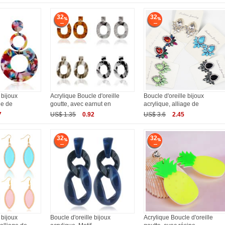
32
32
 bijoux
Acrylique Boucle d'oreille
Boucle d'oreille bijoux
ge de
goutte, avec earnut en
acrylique, alliage de
7
US$ 1.35
0.92
US$ 3.6
2.45
32
32
 bijoux
Boucle d'oreille bijoux
Acrylique Boucle d'oreille