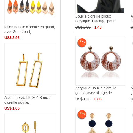
Boucle d'oreille bijoux
A
acrylique, Placage, pour
g
laiton boucle d'oreille en gland,
US$ 2.09
1.43
U
avec Seedbead,
US$ 2.92
32
Acrylique Boucle d'oreille
A
goutte, avec alliage de
g
Acier inoxydable 304 Boucle
US$ 1.26
0.86
U
d'oreille goutte,
US$ 1.05
32