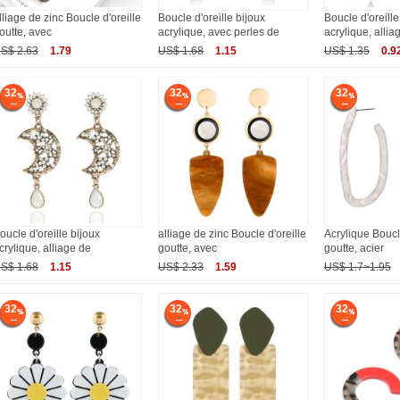
lliage de zinc Boucle d'oreille
Boucle d'oreille bijoux
Boucle d'oreille
outte, avec
acrylique, avec perles de
acrylique, allia
S$ 2.63
1.79
US$ 1.68
1.15
US$ 1.35
0.9
32
32
32
oucle d'oreille bijoux
alliage de zinc Boucle d'oreille
Acrylique Boucle
crylique, alliage de
goutte, avec
goutte, acier
S$ 1.68
1.15
US$ 2.33
1.59
US$ 1.7~1.95
32
32
32