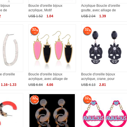
 bijoux
Boucle d'oreille bijoux
Acrylique Boucle d'oreille
ge de
acrylique, Motif
goutte, avec alliage de
2
US$ 1.52
1.04
US$ 2.04
1.39
32
32
 d'oreille
Boucle d'oreille bijoux
Boucle d'oreille bijoux
acrylique, avec alliage de
acrylique, crane, pour
1.16~1.33
US$ 6.84
4.66
US$ 4.13
2.81
32
32