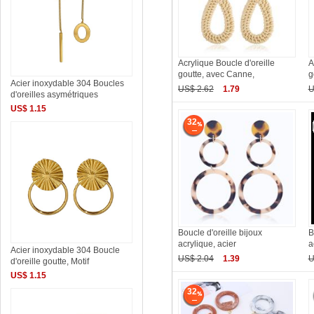
Acrylique Boucle d'oreille
A
goutte, avec Canne,
g
Acier inoxydable 304 Boucles
US$ 2.62
1.79
U
d'oreilles asymétriques
US$ 1.15
32
Boucle d'oreille bijoux
B
acrylique, acier
a
Acier inoxydable 304 Boucle
US$ 2.04
1.39
U
d'oreille goutte, Motif
US$ 1.15
32