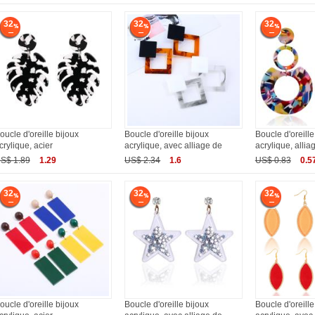
32
32
32
oucle d'oreille bijoux
Boucle d'oreille bijoux
Boucle d'oreille
crylique, acier
acrylique, avec alliage de
acrylique, allia
S$ 1.89
1.29
US$ 2.34
1.6
US$ 0.83
0.5
32
32
32
oucle d'oreille bijoux
Boucle d'oreille bijoux
Boucle d'oreille