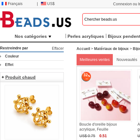
Français
|
US$
Connexion ou In
Nos catégories
Perles acryliques
Bijoux pendent
Restreindre par
Effacer
Accueil
>
Matériaux de bijoux
>
Bij
Couleur
Meilleures ventes
Nouveautés
Effet
32
+
Produit chaud
Boucle d'oreille bijoux
A
acrylique, Feuille
g
US$ 0.75
0.51
U