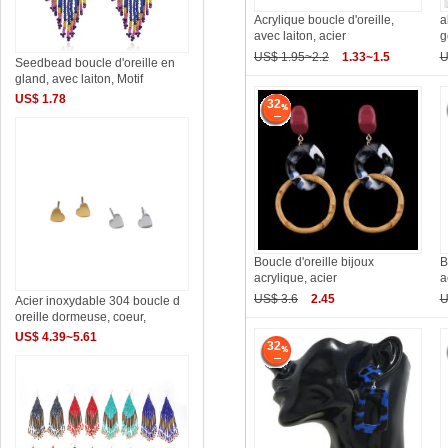
Acrylique boucle d'oreille,
a
avec laiton, acier
g
US$ 1.95~2.2
1.33~1.5
U
Seedbead boucle d'oreille en
gland, avec laiton, Motif
US$ 1.78
32
Boucle d'oreille bijoux
B
acrylique, acier
a
US$ 3.6
2.45
U
Acier inoxydable 304 boucle d
oreille dormeuse, coeur,
US$ 4.39~5.61
32