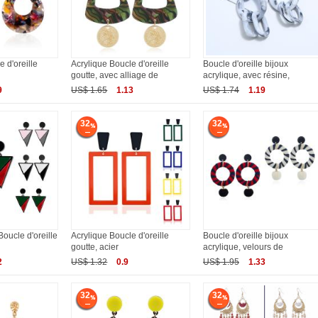
 d'oreille
Acrylique Boucle d'oreille
Boucle d'oreille bijoux
goutte, avec alliage de
acrylique, avec résine,
9
US$ 1.65
1.13
US$ 1.74
1.19
32
32
Boucle d'oreille
Acrylique Boucle d'oreille
Boucle d'oreille bijoux
goutte, acier
acrylique, velours de
2
US$ 1.32
0.9
US$ 1.95
1.33
32
32