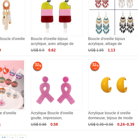
Boucle d'oreille
Boucle d'oreille bijoux
Boucle d'oreille bijoux
acrylique, avec alliage de
acrylique, alliage de
9
US$ 0.9
0.62
US$ 1.65
1.13
32
32
 d'oreille
Acrylique Boucle d'oreille
Acrylique boucle d oreille
goutte, impression,
dormeuse, bijoux de mode
1
US$ 0.86
0.59
US$ 0.35~0.56
0.24~0.39