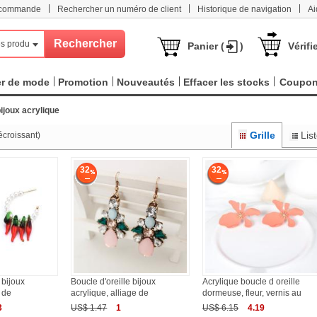
|
|
|
e commande
Rechercher un numéro de client
Historique de navigation
Ai
s produits
Panier (
)
Vérifi
er de mode
Promotion
Nouveautés
Effacer les stocks
Coupo
bijoux acrylique
Grille
Lis
écroissant)
32
32
 bijoux
Boucle d'oreille bijoux
Acrylique boucle d oreille
 de
acrylique, alliage de
dormeuse, fleur, vernis au
3
US$ 1.47
1
US$ 6.15
4.19