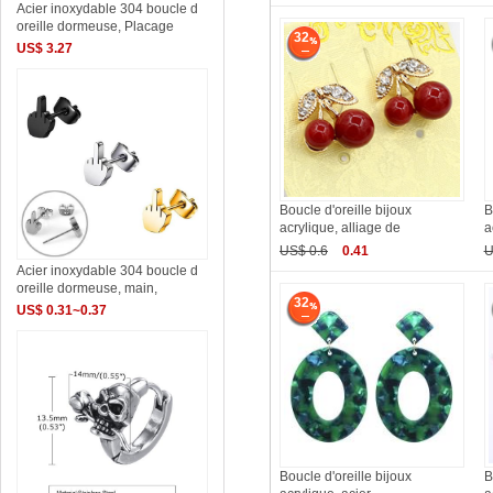
Acier inoxydable 304 boucle d
oreille dormeuse, Placage
32
US$ 3.27
Boucle d'oreille bijoux
B
acrylique, alliage de
a
US$ 0.6
0.41
U
Acier inoxydable 304 boucle d
oreille dormeuse, main,
32
US$ 0.31~0.37
Boucle d'oreille bijoux
B