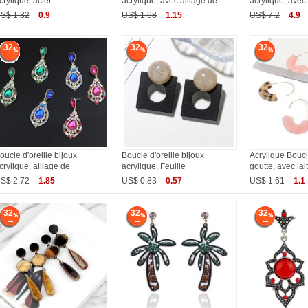
crylique, acier
acrylique, avec alliage de
acrylique, avec
S$ 1.32
0.9
US$ 1.68
1.15
US$ 7.2
4.9
32
32
32
oucle d'oreille bijoux
Boucle d'oreille bijoux
Acrylique Boucle
crylique, alliage de
acrylique, Feuille
goutte, avec lai
S$ 2.72
1.85
US$ 0.83
0.57
US$ 1.61
1.1
32
32
32