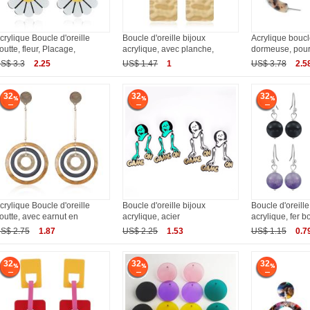
crylique Boucle d'oreille
Boucle d'oreille bijoux
Acrylique boucle
outte, fleur, Placage,
acrylique, avec planche,
dormeuse, pour
S$ 3.3
2.25
US$ 1.47
1
US$ 3.78
2.5
32
32
32
crylique Boucle d'oreille
Boucle d'oreille bijoux
Boucle d'oreille
outte, avec earnut en
acrylique, acier
acrylique, fer b
S$ 2.75
1.87
US$ 2.25
1.53
US$ 1.15
0.7
32
32
32