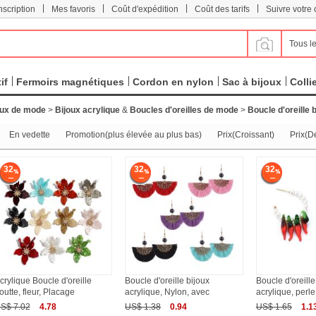
|
|
|
|
scription
Mes favoris
Coût d'expédition
Coût des tarifs
Suivre votr
Tous le
if
Fermoirs magnétiques
Cordon en nylon
Sac à bijoux
Colli
oux de mode
>
Bijoux acrylique
&
Boucles d'oreilles de mode
>
Boucle d'oreille 
En vedette
Promotion(plus élevée au plus bas)
Prix(Croissant)
Prix(D
32
32
32
crylique Boucle d'oreille
Boucle d'oreille bijoux
Boucle d'oreille
outte, fleur, Placage
acrylique, Nylon, avec
acrylique, perle
S$ 7.02
4.78
US$ 1.38
0.94
US$ 1.65
1.1