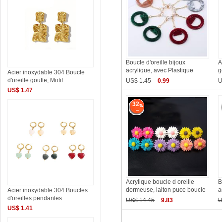
Boucle d'oreille bijoux
A
acrylique, avec Plastique
g
Acier inoxydable 304 Boucle
d'oreille goutte, Motif
US$ 1.45
0.99
U
US$ 1.47
32
Acrylique boucle d oreille
B
dormeuse, laiton puce boucle
a
Acier inoxydable 304 Boucles
d'oreilles pendantes
US$ 14.45
9.83
U
US$ 1.41