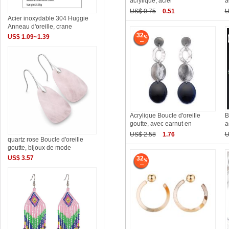
acrylique, acier
a
US$ 0.75
0.51
U
Acier inoxydable 304 Huggie
Anneau d'oreille, crane
32
US$ 1.09~1.39
Acrylique Boucle d'oreille
B
goutte, avec earnut en
a
US$ 2.58
1.76
U
quartz rose Boucle d'oreille
goutte, bijoux de mode
US$ 3.57
32