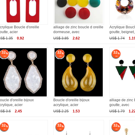
crylique Boucle d'oreille
alliage de zinc boucle d oreille
Acrylique Boucle
outte, acier
dormeuse, avec
goutte, beignet,
S$ 1.35
0.92
US$ 3.85
2.62
US$ 1.74
1.1
32
32
32
oucle d'oreille bijoux
Boucle d'oreille bijoux
alliage de zinc 
crylique, acier
acrylique, acier
goutte, avec
S$ 3.6
2.45
US$ 2.25
1.53
US$ 1.79
1.2
32
32
32