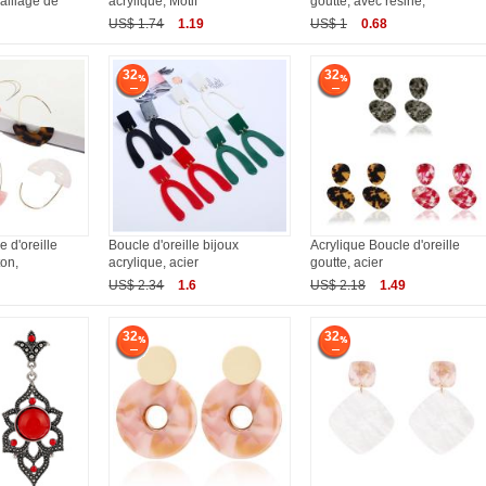
 alliage de
acrylique, Motif
goutte, avec résine,
US$ 1.74
1.19
US$ 1
0.68
32
32
 d'oreille
Boucle d'oreille bijoux
Acrylique Boucle d'oreille
ton,
acrylique, acier
goutte, acier
US$ 2.34
1.6
US$ 2.18
1.49
32
32