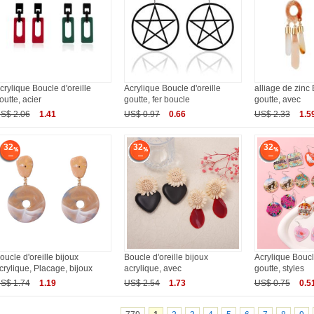
crylique Boucle d'oreille
Acrylique Boucle d'oreille
alliage de zinc 
outte, acier
goutte, fer boucle
goutte, avec
S$ 2.06
1.41
US$ 0.97
0.66
US$ 2.33
1.5
32
32
32
oucle d'oreille bijoux
Boucle d'oreille bijoux
Acrylique Boucle
crylique, Placage, bijoux
acrylique, avec
goutte, styles
S$ 1.74
1.19
US$ 2.54
1.73
US$ 0.75
0.5