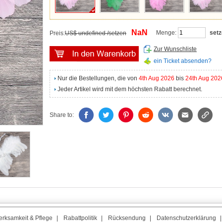
NaN
Menge:
set
Preis:
US$ undefined /setzen
Zur Wunschliste
ein Ticket absenden?
Nur die Bestellungen, die von
4th Aug 2026
bis
24th Aug 202
Jeder Artikel wird mit dem höchsten Rabatt berechnet.
Share to:
rksamkeit & Pflege
|
Rabattpolitik
|
Rücksendung
|
Datenschutzerklärung