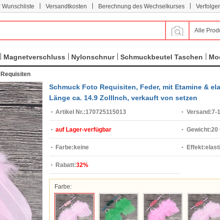
|
|
|
r Wunschliste
Versandtkosten
Berechnung des Wechselkurses
Verfolge
Alle Prod
Magnetverschluss
Nylonschnur
Schmuckbeutel Taschen
Mod
Requisiten
Schmuck Foto Requisiten, Feder, mit Etamine & ela
Länge ca. 14.9 ZollInch, verkauft von setzen
Artikel Nr.:
170725115013
Versand:
7-
auf Lager-verfügbar
Gewicht:
20
Farbe:
keine
Effekt:
elast
Rabatt:
32%
Farbe: