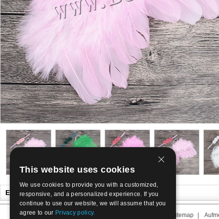
This website uses cookies
We use cookies to provide you with a customized,
Es könnte Ihnen auch gefallen
responsive, and a personalized experience. If you
continue to use our website, we will assume that you
agree to our
Privacy policy.
Über uns
|
Kontakt
|
AGB
|
Sitemap
|
Aufme