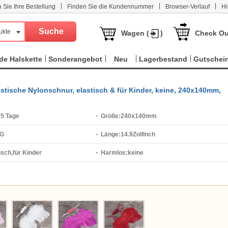
|
|
|
n Sie Ihre Bestellung
Finden Sie die Kundennummer
Browser-Verlauf
Hi
ukte
Wagen (
)
Check Ou
e Halskette
Sonderangebot
Neu
Lagerbestand
Gutschei
stische Nylonschnur, elastisch & für Kinder, keine, 240x140mm,
15 Tage
Größe:
240x140mm
 G
Länge:
14.9ZollInch
isch,für Kinder
Harmlos:
keine