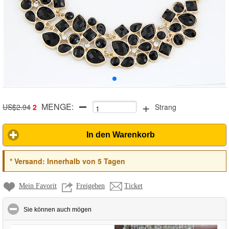
+
MENGE:
US$2.94
2
Strang
In den Warenkorb
*
Versand:
Innerhalb von 5 Tagen
Mein Favorit
Freigeben
Ticket
click to collapse contents
Sie können auch mögen