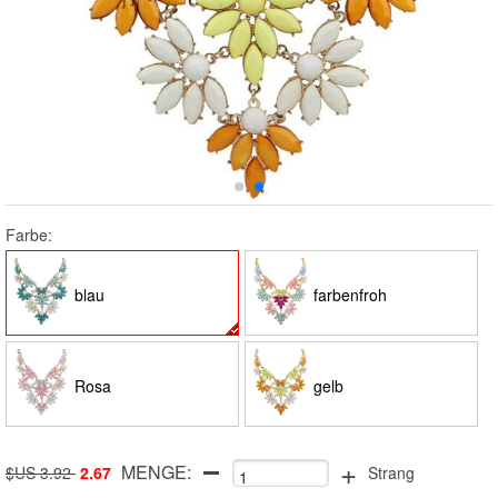
Farbe:
blau
farbenfroh
Rosa
gelb
+
MENGE:
$US 3.92
2.67
Strang