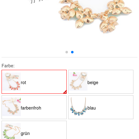
Farbe:
rot
beige
farbenfroh
blau
grün