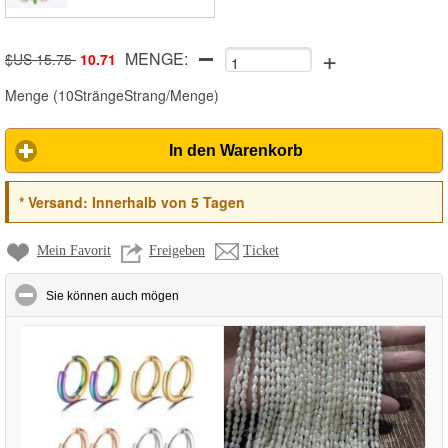
+
MENGE:
$US 15.75
10.71
Menge
(
10SträngeStrang/Menge
)
In den Warenkorb
*
Versand:
Innerhalb von 5 Tagen
Mein Favorit
Freigeben
Ticket
click to collapse contents
Sie können auch mögen