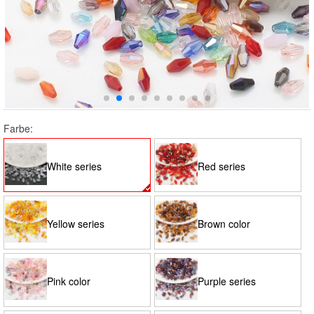
Farbe:
White series
Red series
Yellow series
Brown color
Pink color
Purple series