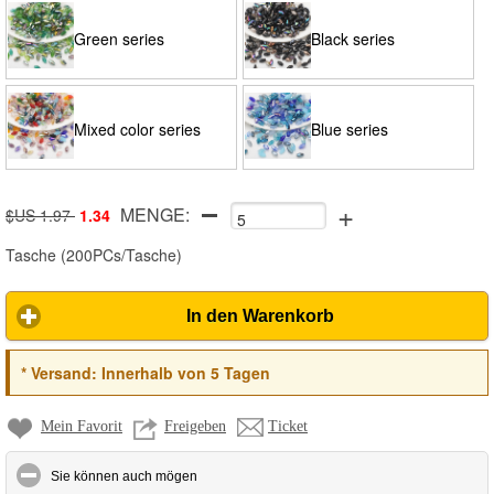
Green series
Black series
Mixed color series
Blue series
+
MENGE:
$US 1.97
1.34
Tasche
(
200PCs/Tasche
)
In den Warenkorb
*
Versand:
Innerhalb von 5 Tagen
Mein Favorit
Freigeben
Ticket
click to collapse contents
Sie können auch mögen