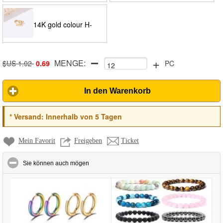
9237
9237
14K gold colour H-
+
MENGE:
8280
$US 1.02
0.69
PC
In den Warenkorb
*
Versand:
Innerhalb von 5 Tagen
Mein Favorit
Freigeben
Ticket
click to collapse contents
Sie können auch mögen