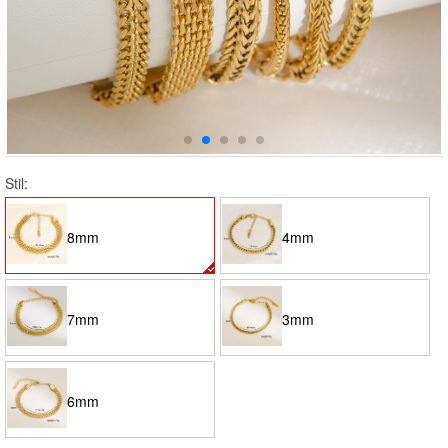
Stil:
8mm
4mm
7mm
3mm
6mm