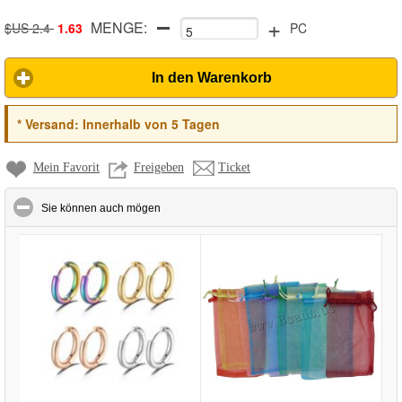
+
MENGE:
$US 2.4
1.63
PC
In den Warenkorb
*
Versand:
Innerhalb von 5 Tagen
Mein Favorit
Freigeben
Ticket
click to collapse contents
Sie können auch mögen