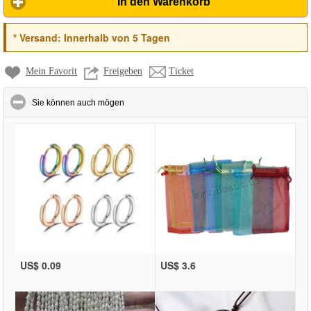
In den Warenkorb
*
Versand:
Innerhalb von 5 Tagen
Mein Favorit
Freigeben
Ticket
click to collapse contents
Sie können auch mögen
US$ 0.09
US$ 3.6