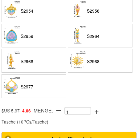
S2954
S2958
S2959
S2964
S2966
S2968
S2977
+
MENGE:
$US 5.97
4.06
Tasche
(
10PCs/Tasche
)