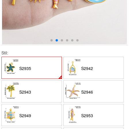
Stil:
S2935
S2942
S2943
S2946
S2949
S2953