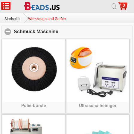
0
Startseite
|
Über
|
Kontaktiere uns
|
Ganze Site
© 2026 Milchstraße Jewelry Ltd. Alle Rechte vorbehalten.
Startseite
Werkzeuge und Geräte
Schmuck Maschine
click to collapse contents
Polierbürste
Ultraschallreiniger